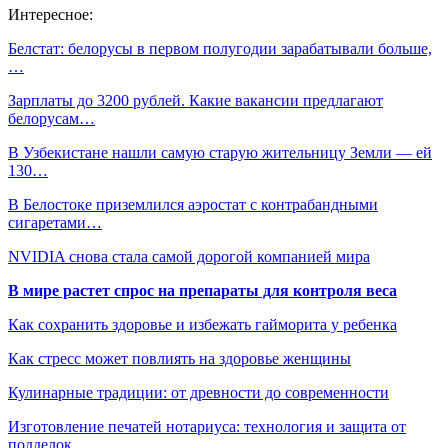
Интересное:
Белстат: белорусы в первом полугодии зарабатывали больше,
…
Зарплаты до 3200 рублей. Какие вакансии предлагают
белорусам…
В Узбекистане нашли самую старую жительницу Земли — ей
130…
В Белостоке приземлился аэростат с контрабандными
сигаретами…
NVIDIA снова стала самой дорогой компанией мира
В мире растет спрос на препараты для контроля веса
Как сохранить здоровье и избежать гайморита у ребенка
Как стресс может повлиять на здоровье женщины
Кулинарные традиции: от древности до современности
Изготовление печатей нотариуса: технология и защита от
подделок