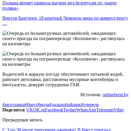
Польша меняет правила выдачи виз белорусам по «карте
поляка»
Виктор Братченя, 18-кратный Чемпион мира по армрестлингу,
…
Водителей в жаркую погоду обеспечивают питьевой водой,
работает автолавка, расставлены мусорные контейнеры и
биотуалеты, дежурят сотрудники ГАИ.
Источник:
onlinebrest.by
#автолавка
#брест
#вода
#дальнобойщик
#очередь
Поделится
VK
OK.ru
Facebook
Twitter
WhatsApp
Telegram
Viber
Предыдущая запись
С 3 по 30 июля динозавры оживают! В Брест приехал