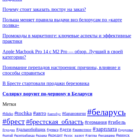
Почему стоит заказать люстру на заказ?
Польша меняет правила выдачи виз белорусам по «карте
поляка»
Промокоды в маркетинге: ключевые аспекты и эффективные
практики
Apple Macbook Pro 14 с M2 Pro — обзор. Лучший в своей
категории?
Понимание перепадов настроения: причины, влияние и
способы справиться
В Бресте стартовали продажи березовика
Солярку воруют по-черному в Беларуси
Метки
#беларусь
#tochka
#авто
#барановичи
#blizko
#автобус
#брест
#брестская_область
#гибель
#германия
#зарплата
#дети
#дальнобойщик
#животное
#деньга
#гродно
#здоровье
#минск
#кредит
#китай
#контрабанда
#кража
#курс_валют
#литва
#медицина