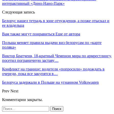
интерактивный «Дино-Нано-Парк»
Следующая запись
Белорус нашел тетрадь в зоне отчуждения, а позже отыскал и
ее владельца
Вам также могут понравиться
Еще от автора
Польша меняет правила выдачи виз белорусам по «карте
поляка»
Виктор Братченя, 18-кратный Чемпион мира по армрестлингу,
посетил пограничную заставу…
Конфликт на границе: водителя «попросили» подождать в
очереди, пока все закупятся в…
Белоруса задержали в Польше на угнанном Volkswagen
Prev
Next
Комментарии закрыты.