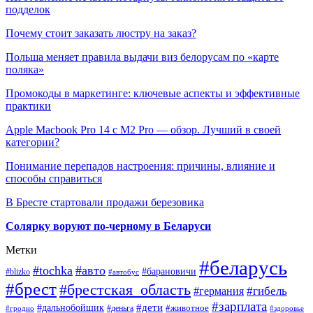
подделок
Почему стоит заказать люстру на заказ?
Польша меняет правила выдачи виз белорусам по «карте
поляка»
Промокоды в маркетинге: ключевые аспекты и эффективные
практики
Apple Macbook Pro 14 с M2 Pro — обзор. Лучший в своей
категории?
Понимание перепадов настроения: причины, влияние и
способы справиться
В Бресте стартовали продажи березовика
Солярку воруют по-черному в Беларуси
Метки
#беларусь
#tochka
#авто
#барановичи
#blizko
#автобус
#брест
#брестская_область
#гибель
#германия
#зарплата
#дети
#дальнобойщик
#животное
#деньга
#гродно
#здоровье