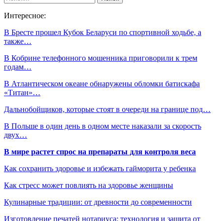
Интересное:
В Бресте прошел Кубок Беларуси по спортивной ходьбе, а
также…
В Кобрине телефонного мошенника приговорили к трем
годам…
В Атлантическом океане обнаружены обломки батискафа
«Титан»…
Дальнобойщиков, которые стоят в очереди на границе под…
В Польше в один день в одном месте наказали за скорость
двух…
В мире растет спрос на препараты для контроля веса
Как сохранить здоровье и избежать гайморита у ребенка
Как стресс может повлиять на здоровье женщины
Кулинарные традиции: от древности до современности
Изготовление печатей нотариуса: технология и защита от