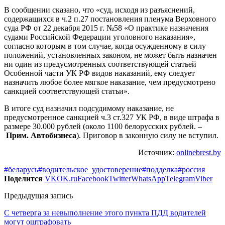
В сообщении сказано, что «суд, исходя из разъяснений,
содержащихся в ч.2 п.27 постановления пленума Верховного
суда РФ от 22 декабря 2015 г. №58 «О практике назначения
судами Российской Федерации уголовного наказания»,
согласно которым в том случае, когда осужденному в силу
положений, установленных законом, не может быть назначен
ни один из предусмотренных соответствующей статьей
Особенной части УК РФ видов наказаний, ему следует
назначить любое более мягкое наказание, чем предусмотрено
санкцией соответствующей статьи».
В итоге суд назначил подсудимому наказание, не
предусмотренное санкцией ч.3 ст.327 УК РФ, в виде штрафа в
размере 30.000 рублей (около 1100 белорусских рублей. –
Прим. Автобизнеса
). Приговор в законную силу не вступил.
Источник:
onlinebrest.by
#беларусь
#водительское_удостоверение
#подделка
#россия
Поделится
VK
OK.ru
Facebook
Twitter
WhatsApp
Telegram
Viber
Предыдущая запись
С четверга за невыполнение этого пункта ПДД водителей
могут оштрафовать