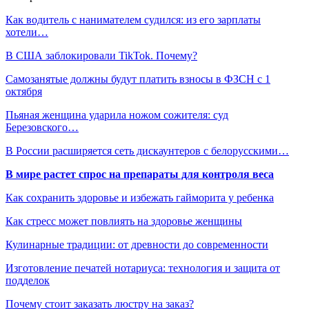
Как водитель с нанимателем судился: из его зарплаты
хотели…
В США заблокировали TikTok. Почему?
Самозанятые должны будут платить взносы в ФЗСН с 1
октября
Пьяная женщина ударила ножом сожителя: суд
Березовского…
В России расширяется сеть дискаунтеров с белорусскими…
В мире растет спрос на препараты для контроля веса
Как сохранить здоровье и избежать гайморита у ребенка
Как стресс может повлиять на здоровье женщины
Кулинарные традиции: от древности до современности
Изготовление печатей нотариуса: технология и защита от
подделок
Почему стоит заказать люстру на заказ?