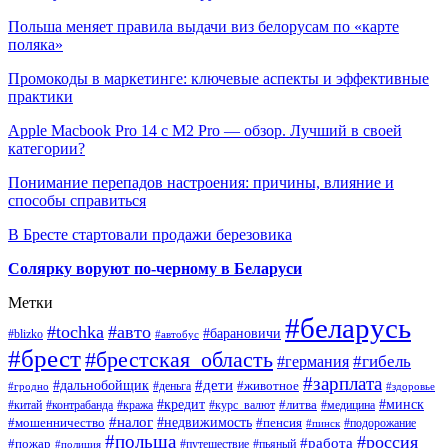
Польша меняет правила выдачи виз белорусам по «карте
поляка»
Промокоды в маркетинге: ключевые аспекты и эффективные
практики
Apple Macbook Pro 14 с M2 Pro — обзор. Лучший в своей
категории?
Понимание перепадов настроения: причины, влияние и
способы справиться
В Бресте стартовали продажи березовика
Солярку воруют по-черному в Беларуси
Метки
#беларусь
#tochka
#авто
#барановичи
#blizko
#автобус
#брест
#брестская_область
#гибель
#германия
#зарплата
#дети
#дальнобойщик
#животное
#деньга
#гродно
#здоровье
#минск
#кредит
#китай
#контрабанда
#кража
#курс_валют
#литва
#медицина
#налог
#недвижимость
#мошенничество
#пенсия
#пинск
#подорожание
#польша
#россия
#работа
#пожар
#путешествие
#пьяный
#полиция