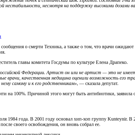
реждение почек и септический шок. Прогноз: состояние г-на И
кой нестабильности, несмотря на поддержку высокими дозами ва
и
 сообщения о смерти Техника, а также о том, что врачи ожидают
ия.
ститель главы комитета Госдумы по культуре Елена Драпеко.
оссийской Федерации. Артист он или не артист — это не имеет
нные врачи, качественная медицина оценили возможность его т
к нему самому и к его родственникам»
, — сказала депутат.
чти на 100%. Причиной этого могут быть антибиотики, заявила 
 1984 года. В 2001 году основал хип-хоп группу Kunteynir. В 2
 после своего освобождения, он вновь собрал ее.
ванием нецензурной лексики.