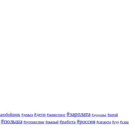
#зарплата
#дети
льнобойщик
#животное
#деньга
#китай
#здоровье
#польша
#россия
#работа
#сша
#путешествие
#пьяный
#сигарета
#суд