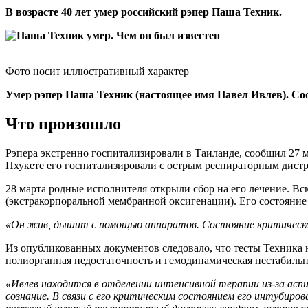
В возрасте 40 лет умер российский рэпер Паша Техник.
Фото носит иллюстративный характер
Умер рэпер Паша Техник (настоящее имя Павел Ивлев). Соо
Что произошло
Рэпера экстренно госпитализировали в Таиланде, сообщил 27 
Пхукете его госпитализировали с острым респираторным дистре
28 марта родные исполнителя открыли сбор на его лечение. В
(экстракорпоральной мембранной оксигенации). Его состояние 
«Он жив, дышит с помощью аппаратов. Состояние критическо
Из опубликованных документов следовало, что тесты Техника н
полиорганная недостаточность и гемодинамическая нестабильн
«Ивлев находится в отделении интенсивной терапии из‑за асп
сознание. В связи с его критическим состоянием его интубиро