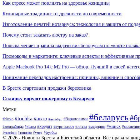
Как стресс может повлиять на здоровье женщины
Кулинарные традиции: от древности до современности
Изготовление печатей нотариуса: технология и защита от подд
Почему стоит заказать люстру на заказ?
Польша меняет правила выдачи виз белорусам по «карте поляк
Промокоды в маркетинге: ключевые аспекты и эффективные п
Apple Macbook Pro 14 с M2 Pro — обзор. Лучший в своей катег
Понимание перепадов настроения: причины, влияние и способ
В Бресте стартовали продажи березовика
Солярку воруют по-черному в Беларуси
Метки
#беларусь
#б
#tochka
#авто
#барановичи
#blizko
#автобус
#минск
#кредит
#контрабанда
#кража
#курс_валют
#литва
#мошенни
#медицина
#футбол
#телефон
#топливо
#умер
© 2026 - Новости Бреста и Брестской области. Все права защи