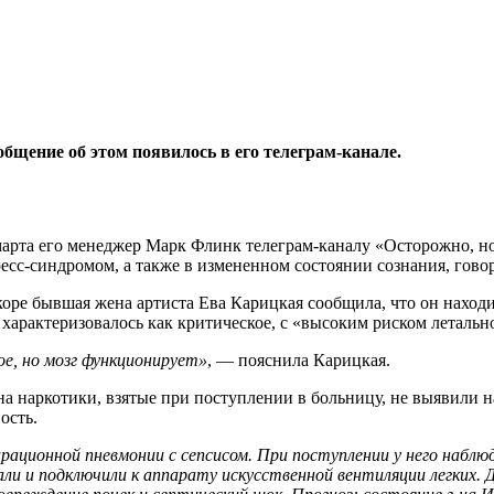
бщение об этом появилось в его телеграм-канале.
марта его менеджер Марк Флинк телеграм-каналу «Осторожно, но
сс-синдромом, а также в измененном состоянии сознания, говор
скоре бывшая жена артиста Ева Карицкая сообщила, что он нахо
характеризовалось как критическое, с «высоким риском летально
е, но мозг функционирует»
, — пояснила Карицкая.
а наркотики, взятые при поступлении в больницу, не выявили н
ость.
ирационной пневмонии с сепсисом. При поступлении у него наб
вали и подключили к аппарату искусственной вентиляции легких