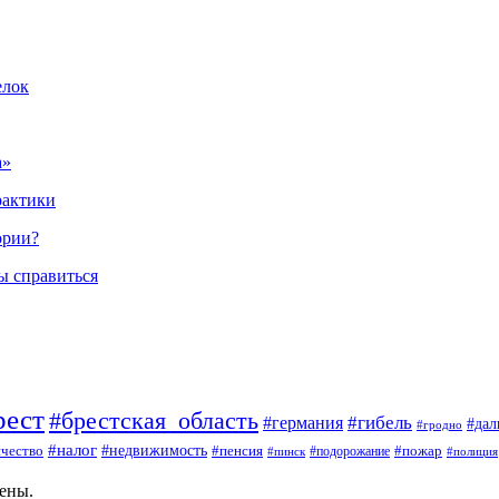
елок
а»
рактики
ории?
ы справиться
рест
#брестская_область
#гибель
#германия
#да
#гродно
#налог
#недвижимость
чество
#пенсия
#пожар
#пинск
#подорожание
#полиция
щены.