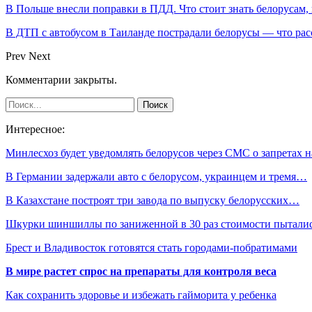
В Польше внесли поправки в ПДД. Что стоит знать белорусам,
В ДТП с автобусом в Таиланде пострадали белорусы — что рас
Prev
Next
Комментарии закрыты.
Интересное:
Минлесхоз будет уведомлять белорусов через СМС о запретах 
В Германии задержали авто с белорусом, украинцем и тремя…
В Казахстане построят три завода по выпуску белорусских…
Шкурки шиншиллы по заниженной в 30 раз стоимости пытал
Брест и Владивосток готовятся стать городами-побратимами
В мире растет спрос на препараты для контроля веса
Как сохранить здоровье и избежать гайморита у ребенка