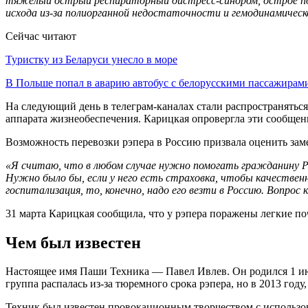
тяжелый острый респираторный дистресс-синдром, острое пов
исхода из‑за полиорганной недостаточности и гемодинамичес
Сейчас читают
Туристку из Беларуси унесло в море
В Польше попал в аварию автобус с белорусскими пассажирам
На следующий день в телеграм-каналах стали распространяться
аппарата жизнеобеспечения. Карицкая опровергла эти сообщен
Возможность перевозки рэпера в Россию призвала оценить заме
«Я считаю, что в любом случае нужно помогать гражданину Р
Нужно было бы, если у него есть страховка, чтобы качестве
госпитализация, то, конечно, надо его везти в Россию. Вопрос 
31 марта Карицкая сообщила, что у рэпера поражены легкие по
Чем был известен
Настоящее имя Паши Техника — Павел Ивлев. Он родился 1 июля
группа распалась из-за тюремного срока рэпера, но в 2013 году,
Техник был известен провокационным творчеством с использо