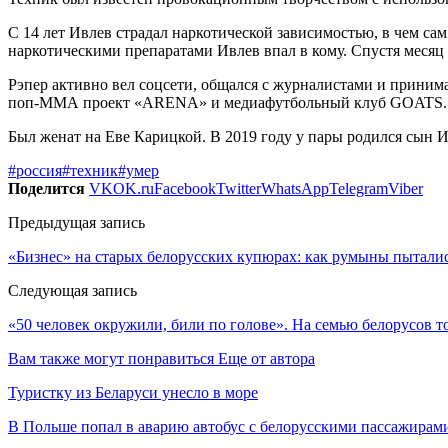
С 14 лет Ивлев страдал наркотической зависимостью, в чем сам
наркотическими препаратами Ивлев впал в кому. Спустя месяц 
Рэпер активно вел соцсети, общался с журналистами и принима
поп-ММА проект «ARENA» и медиафутбольный клуб GOATS.
Был женат на Еве Карицкой. В 2019 году у пары родился сын Ив
#россия
#техник
#умер
Поделится
VK
OK.ru
Facebook
Twitter
WhatsApp
Telegram
Viber
Предыдущая запись
«Бизнес» на старых белорусских купюрах: как румыны пыталис
Следующая запись
«50 человек окружили, били по голове». На семью белорусов 
Вам также могут понравиться
Еще от автора
Туристку из Беларуси унесло в море
В Польше попал в аварию автобус с белорусскими пассажирам