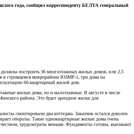
ошлого года, сообщил корреспонденту БЕЛТА генеральный
и должны построить 36 многоэтажных жилых домов, или 2,5
ов в строящемся микрорайоне ЮЗМР-1, три дома на
ксплуатацию 60-квартирный жилой дом.
этажные жилые дома, но и малоэтажные. В августе в числе
инского района. Это будет арендное жилье для
алисты смонтировали два коттеджа. Заказчик остался доволен
абирает обороты. Такие одноквартирные жилые дома очень
личеством, трудозатраты меньше. Фундаменты готовы, выезжают