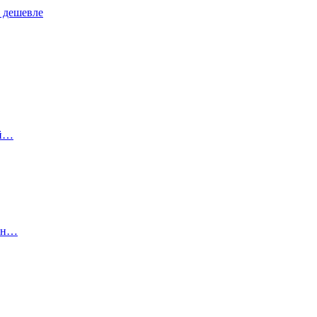
% дешевле
ый…
сын…