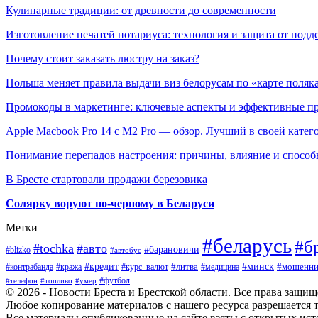
Кулинарные традиции: от древности до современности
Изготовление печатей нотариуса: технология и защита от подд
Почему стоит заказать люстру на заказ?
Польша меняет правила выдачи виз белорусам по «карте поляк
Промокоды в маркетинге: ключевые аспекты и эффективные п
Apple Macbook Pro 14 с M2 Pro — обзор. Лучший в своей катег
Понимание перепадов настроения: причины, влияние и способ
В Бресте стартовали продажи березовика
Солярку воруют по-черному в Беларуси
Метки
#беларусь
#б
#tochka
#авто
#барановичи
#blizko
#автобус
#минск
#кредит
#контрабанда
#кража
#курс_валют
#литва
#мошенни
#медицина
#футбол
#телефон
#топливо
#умер
© 2026 - Новости Бреста и Брестской области. Все права защи
Любое копирование материалов с нашего ресурса разрешается т
Все материалы опубликованные на сайте взяты с открытых исто