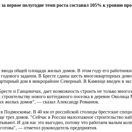
а первое полугодие темп роста составил 105% к уровню пр
м ввода общей площади жилых домов. В этом году его работник
 годового задания. В Бресте сданы шесть многоквартирных дом
-квартирный дом в микрорайоне Северный. В Каменце введен в э
ресте и Ганцевичах, дает возможность строить не только много
строительству нового коттеджного поселка в деревне Околица М
х жилых домов", — сказал Александр Романюк.
 в Подмосковье. В 40 км от российской столицы брестские специ
 еще трех домов. "Сейчас в России малоэтажное строительство н
атывают. И для нас это выгодно, потому что работаем малым ко
 готова", — отметил руководитель предприятия.