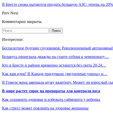
В Бресте снова пытаются продать большую АЗС: теперь на 20
Prev
Next
Комментарии закрыты.
Интересное:
Беспилотное будущее грузовиков: Революционный автономн
Беларусь проиграла дважды на старте отбора к чемпионату…
Кто в Бресте и районе временно останется без света 20-24…
Как вам идея? В Канаде придумали «медленные улицы» и…
В Гомеле жена завещала мужу квартиру. Может ли взрослый 
В мире растет спрос на препараты для контроля веса
Как сохранить здоровье и избежать гайморита у ребенка
Как стресс может повлиять на здоровье женщины