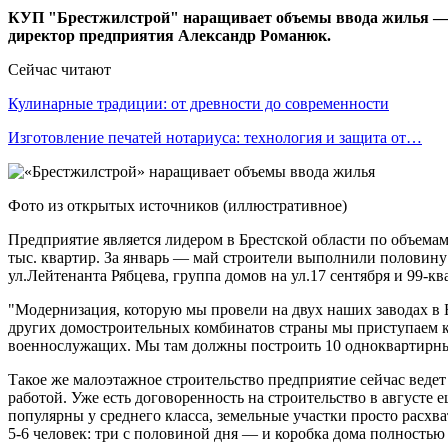
КУП "Брестжилстрой" наращивает объемы ввода жилья — з
директор предприятия Александр Романюк.
Сейчас читают
Кулинарные традиции: от древности до современности
Изготовление печатей нотариуса: технология и защита от…
Фото из открытых источников (иллюстративное)
Предприятие является лидером в Брестской области по объема
тыс. квартир. За январь — май строители выполнили половину
ул.Лейтенанта Рябцева, группа домов на ул.17 сентября и 99
"Модернизация, которую мы провели на двух наших заводах в Б
других домостроительных комбинатов страны мы приступаем к 
военнослужащих. Мы там должны построить 10 одноквартирны
Такое же малоэтажное строительство предприятие сейчас ведет
работой. Уже есть договоренность на строительство в августе
популярны у среднего класса, земельные участки просто расхв
5-6 человек: три с половиной дня — и коробка дома полностью