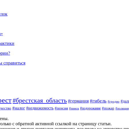
елок
а»
рактики
ории?
ы справиться
рест
#брестская_область
#гибель
#германия
#да
#гродно
#налог
#недвижимость
чество
#пенсия
#пожар
#пинск
#подорожание
#полиция
щены.
олько с обратной активной ссылкой на страницу статьи.
чников и других порталов интернета, все права на авторство п