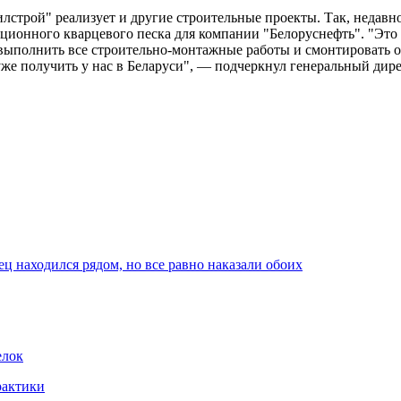
строй" реализует и другие строительные проекты. Так, недавн
кционного кварцевого песка для компании "Белоруснефть". "Это
ыполнить все строительно-монтажные работы и смонтировать об
к уже получить у нас в Беларуси", — подчеркнул генеральный ди
ец находился рядом, но все равно наказали обоих
елок
рактики