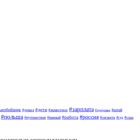
#зарплата
#дети
льнобойщик
#животное
#деньга
#китай
#здоровье
#польша
#россия
#работа
#сша
#путешествие
#пьяный
#сигарета
#суд
ринадлежат их законным владельцам.