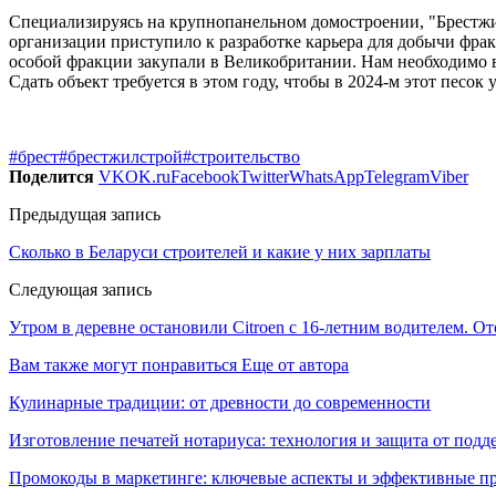
Специализируясь на крупнопанельном домостроении, "Брестжил
организации приступило к разработке карьера для добычи фра
особой фракции закупали в Великобритании. Нам необходимо в
Сдать объект требуется в этом году, чтобы в 2024-м этот песо
#брест
#брестжилстрой
#строительство
Поделится
VK
OK.ru
Facebook
Twitter
WhatsApp
Telegram
Viber
Предыдущая запись
Сколько в Беларуси строителей и какие у них зарплаты
Следующая запись
Утром в деревне остановили Citroen с 16-летним водителем. От
Вам также могут понравиться
Еще от автора
Кулинарные традиции: от древности до современности
Изготовление печатей нотариуса: технология и защита от подд
Промокоды в маркетинге: ключевые аспекты и эффективные п