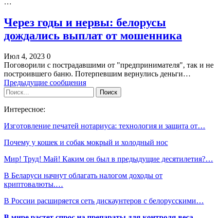
…
Через годы и нервы: белорусы
дождались выплат от мошенника
Июл 4, 2023
0
Поговорили с пострадавшими от "предпринимателя", так и не
построившего баню. Потерпевшим вернулись деньги…
Предыдущие сообщения
Интересное:
Изготовление печатей нотариуса: технология и защита от…
Почему у кошек и собак мокрый и холодный нос
Мир! Труд! Май! Каким он был в предыдущие десятилетия?…
В Беларуси начнут облагать налогом доходы от
криптовалюты.…
В России расширяется сеть дискаунтеров с белорусскими…
В мире растет спрос на препараты для контроля веса