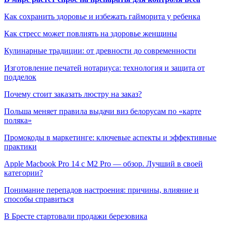
Как сохранить здоровье и избежать гайморита у ребенка
Как стресс может повлиять на здоровье женщины
Кулинарные традиции: от древности до современности
Изготовление печатей нотариуса: технология и защита от
подделок
Почему стоит заказать люстру на заказ?
Польша меняет правила выдачи виз белорусам по «карте
поляка»
Промокоды в маркетинге: ключевые аспекты и эффективные
практики
Apple Macbook Pro 14 с M2 Pro — обзор. Лучший в своей
категории?
Понимание перепадов настроения: причины, влияние и
способы справиться
В Бресте стартовали продажи березовика