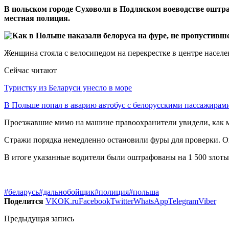
В польском городе Суховоля в Подляском воеводстве оштра
местная полиция.
Женщина стояла с велосипедом на перекрестке в центре населе
Сейчас читают
Туристку из Беларуси унесло в море
В Польше попал в аварию автобус с белорусскими пассажирам
Проезжавшие мимо на машине правоохранители увидели, как 
Стражи порядка немедленно остановили фуры для проверки. Ок
В итоге указанные водители были оштрафованы на 1 500 злотых
#беларусь
#дальнобойщик
#полиция
#польша
Поделится
VK
OK.ru
Facebook
Twitter
WhatsApp
Telegram
Viber
Предыдущая запись