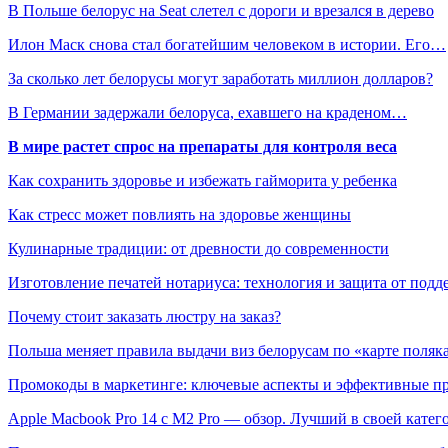
В Польше белорус на Seat слетел с дороги и врезался в дерево
Илон Маск снова стал богатейшим человеком в истории. Его…
За сколько лет белорусы могут заработать миллион долларов?
В Германии задержали белоруса, ехавшего на краденом…
В мире растет спрос на препараты для контроля веса
Как сохранить здоровье и избежать гайморита у ребенка
Как стресс может повлиять на здоровье женщины
Кулинарные традиции: от древности до современности
Изготовление печатей нотариуса: технология и защита от подд
Почему стоит заказать люстру на заказ?
Польша меняет правила выдачи виз белорусам по «карте поляк
Промокоды в маркетинге: ключевые аспекты и эффективные п
Apple Macbook Pro 14 с M2 Pro — обзор. Лучший в своей катег