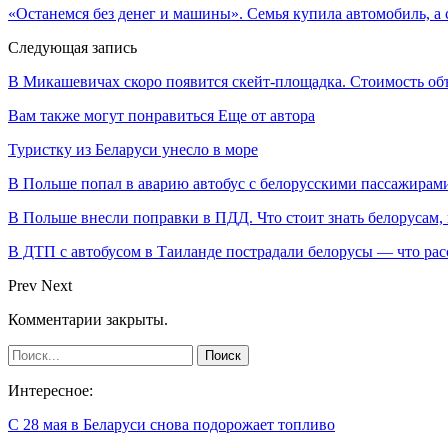
«Останемся без денег и машины». Cемья купила автомобиль, а с
Следующая запись
В Микашевичах скоро появится скейт-площадка. Стоимость об
Вам также могут понравиться
Еще от автора
Туристку из Беларуси унесло в море
В Польше попал в аварию автобус с белорусскими пассажирам
В Польше внесли поправки в ПДД. Что стоит знать белорусам,
В ДТП с автобусом в Таиланде пострадали белорусы — что рас
Prev
Next
Комментарии закрыты.
Интересное:
С 28 мая в Беларуси снова подорожает топливо