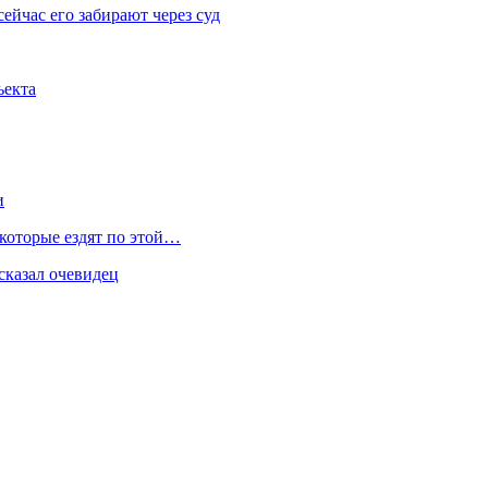
ейчас его забирают через суд
ъекта
и
 которые ездят по этой…
сказал очевидец