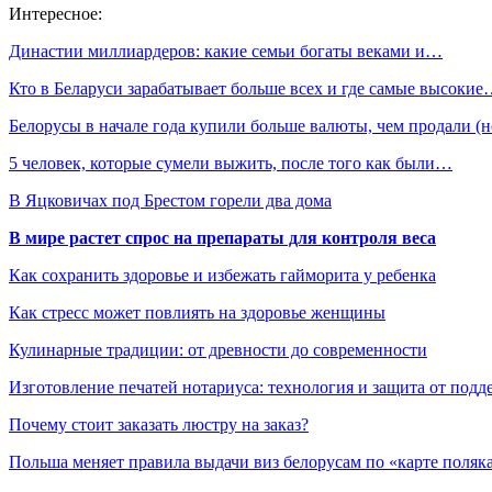
Интересное:
Династии миллиардеров: какие семьи богаты веками и…
Кто в Беларуси зарабатывает больше всех и где самые высоки
Белорусы в начале года купили больше валюты, чем продали 
5 человек, которые сумели выжить, после того как были…
В Яцковичах под Брестом горели два дома
В мире растет спрос на препараты для контроля веса
Как сохранить здоровье и избежать гайморита у ребенка
Как стресс может повлиять на здоровье женщины
Кулинарные традиции: от древности до современности
Изготовление печатей нотариуса: технология и защита от подд
Почему стоит заказать люстру на заказ?
Польша меняет правила выдачи виз белорусам по «карте поляк