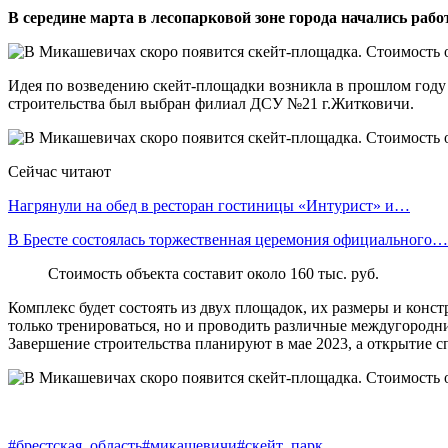
В середине марта в лесопарковой зоне города начались раб
Идея по возведению скейт-площадки возникла в прошлом году
строительства был выбран филиал ДСУ №21 г.Житковичи.
Сейчас читают
Нагрянули на обед в ресторан гостиницы «Интурист» и…
В Бресте состоялась торжественная церемония официального…
Стоимость объекта составит около 160 тыс. руб.
Комплекс будет состоять из двух площадок, их размеры и конс
только тренироваться, но и проводить различные междугородн
Завершение строительства планируют в мае 2023, а открытие с
#брестская_область
#микашевичи
#скейт_парк