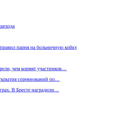
ешехода
правил парня на больничную койку
трели, чем кормят участников…
открытия соревнований по…
грах. В Бресте наградили…