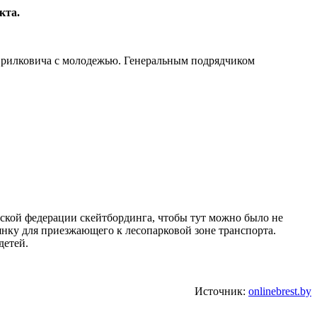
кта.
аврилковича с молодежью. Генеральным подрядчиком
сской федерации скейтбординга, чтобы тут можно было не
янку для приезжающего к лесопарковой зоне транспорта.
детей.
Источник:
onlinebrest.by