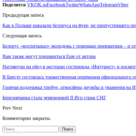
Поделится
VK
OK.ru
Facebook
Twitter
WhatsApp
Telegram
Viber
Предыдущая запись
Как в Польше наказали белоруса на фуре, не пропустившего п
Следующая запись
Белорус «воспитывал» молодежь с помощью пневматики – и от
Вам также могут понравиться
Еще от автора
Нагрянули на обед в ресторан гостиницы «Интурист» и посмо
В Бресте состоялась торжественная церемония официального 
Горячая поддержка трибун, атмосфера дружбы и уважения на И
Березовчанка стала чемпионкой II Игр стран СНГ
Prev
Next
Комментарии закрыты.