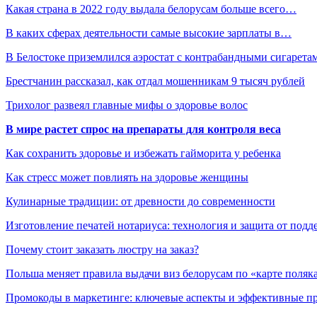
Какая страна в 2022 году выдала белорусам больше всего…
В каких сферах деятельности самые высокие зарплаты в…
В Белостоке приземлился аэростат с контрабандными сигарет
Брестчанин рассказал, как отдал мошенникам 9 тысяч рублей
Трихолог развеял главные мифы о здоровье волос
В мире растет спрос на препараты для контроля веса
Как сохранить здоровье и избежать гайморита у ребенка
Как стресс может повлиять на здоровье женщины
Кулинарные традиции: от древности до современности
Изготовление печатей нотариуса: технология и защита от подд
Почему стоит заказать люстру на заказ?
Польша меняет правила выдачи виз белорусам по «карте поляк
Промокоды в маркетинге: ключевые аспекты и эффективные п