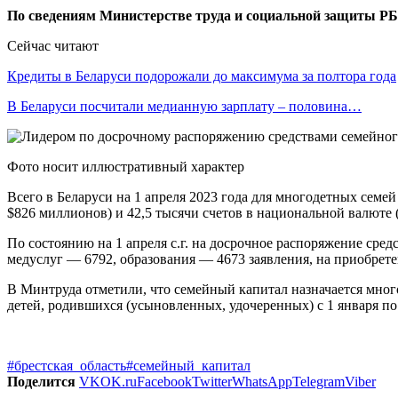
По сведениям Министерстве труда и социальной защиты РБ, 
Сейчас читают
Кредиты в Беларуси подорожали до максимума за полтора года
В Беларуси посчитали медианную зарплату – половина…
Фото носит иллюстративный характер
Всего в Беларуси на 1 апреля 2023 года для многодетных семе
$826 миллионов) и 42,5 тысячи счетов в национальной валюте 
По состоянию на 1 апреля с.г. на досрочное распоряжение сре
медуслуг — 6792, образования — 4673 заявления, на приобрете
В Минтруда отметили, что семейный капитал назначается мног
детей, родившихся (усыновленных, удочеренных) с 1 января по 
#брестская_область
#семейный_капитал
Поделится
VK
OK.ru
Facebook
Twitter
WhatsApp
Telegram
Viber