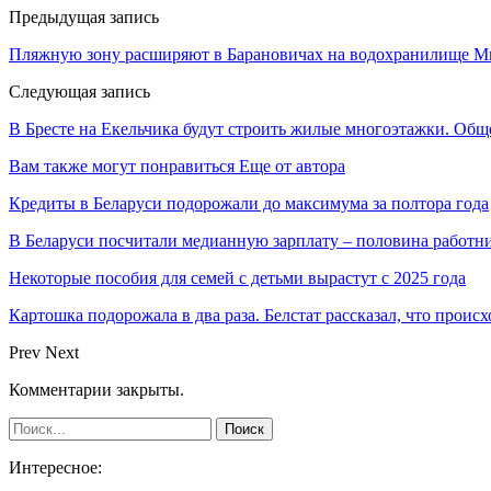
Предыдущая запись
Пляжную зону расширяют в Барановичах на водохранилище 
Следующая запись
В Бресте на Екельчика будут строить жилые многоэтажки. Об
Вам также могут понравиться
Еще от автора
Кредиты в Беларуси подорожали до максимума за полтора года
В Беларуси посчитали медианную зарплату – половина работн
Некоторые пособия для семей с детьми вырастут с 2025 года
Картошка подорожала в два раза. Белстат рассказал, что проис
Prev
Next
Комментарии закрыты.
Интересное: