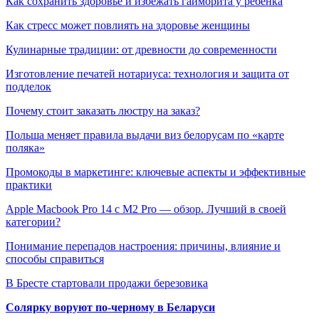
Как сохранить здоровье и избежать гайморита у ребенка
Как стресс может повлиять на здоровье женщины
Кулинарные традиции: от древности до современности
Изготовление печатей нотариуса: технология и защита от
подделок
Почему стоит заказать люстру на заказ?
Польша меняет правила выдачи виз белорусам по «карте
поляка»
Промокоды в маркетинге: ключевые аспекты и эффективные
практики
Apple Macbook Pro 14 с M2 Pro — обзор. Лучший в своей
категории?
Понимание перепадов настроения: причины, влияние и
способы справиться
В Бресте стартовали продажи березовика
Солярку воруют по-черному в Беларуси