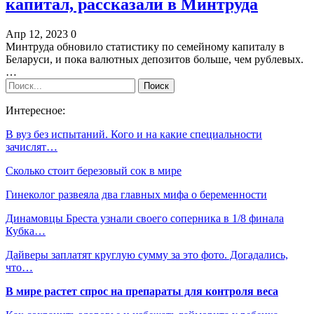
капитал, рассказали в Минтруда
Апр 12, 2023
0
Минтруда обновило статистику по семейному капиталу в
Беларуси, и пока валютных депозитов больше, чем рублевых.
…
Интересное:
В вуз без испытаний. Кого и на какие специальности
зачислят…
Сколько стоит березовый сок в мире
Гинеколог развеяла два главных мифа о беременности
Динамовцы Бреста узнали своего соперника в 1/8 финала
Кубка…
Дайверы заплатят круглую сумму за это фото. Догадались,
что…
В мире растет спрос на препараты для контроля веса