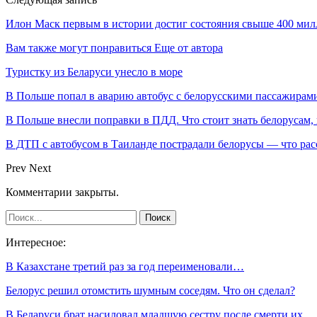
Илон Маск первым в истории достиг состояния свыше 400 мил
Вам также могут понравиться
Еще от автора
Туристку из Беларуси унесло в море
В Польше попал в аварию автобус с белорусскими пассажирам
В Польше внесли поправки в ПДД. Что стоит знать белорусам,
В ДТП с автобусом в Таиланде пострадали белорусы — что рас
Prev
Next
Комментарии закрыты.
Интересное:
В Казахстане третий раз за год переименовали…
Белорус решил отомстить шумным соседям. Что он сделал?
В Беларуси брат насиловал младшую сестру после смерти их…