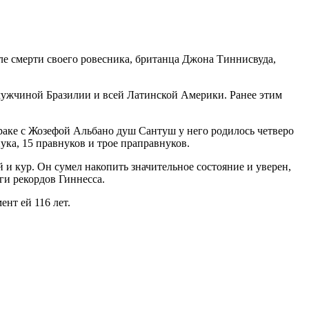
е смерти своего ровесника, британца Джона Тиннисвуда,
м мужчиной Бразилии и всей Латинской Америки. Ранее этим
браке с Жозефой Альбано душ Сантуш у него родилось четверо
ука, 15 правнуков и трое праправнуков.
 и кур. Он сумел накопить значительное состояние и уверен,
ги рекордов Гиннесса.
нт ей 116 лет.