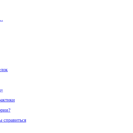
и…
елок
а»
рактики
ории?
ы справиться