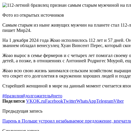
Фото из открытых источников
Самым старым из ныне живущих мужчин на планете стал 112-ле
пишет Мир24.
На 1 декабря 2024 года Жоао исполнилось 112 лет и 57 дней. 
званием обладал венесуэлец Хуан Винсент Перес, который сконча
Жоао вырос в семье фермеров и с четырех лет помогал своему
детей, а позже, в отношениях с Антонией Родригес Моурой, еще
Жоао всю свою жизнь занимался сельским хозяйством: выращива
что секрет его долголетия в окружении хороших людей и поддер
Старейшей женщиной в мире на данный момент считается японк
#бразилия
#долгожитель
#нето
Поделится
VK
OK.ru
Facebook
Twitter
WhatsApp
Telegram
Viber
Предыдущая запись
Парень в Польше устроил незабываемое предложение, впечат
Следующая запись