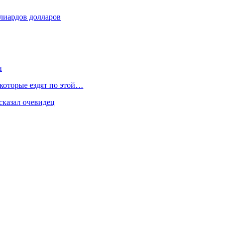
лиардов долларов
и
 которые ездят по этой…
сказал очевидец