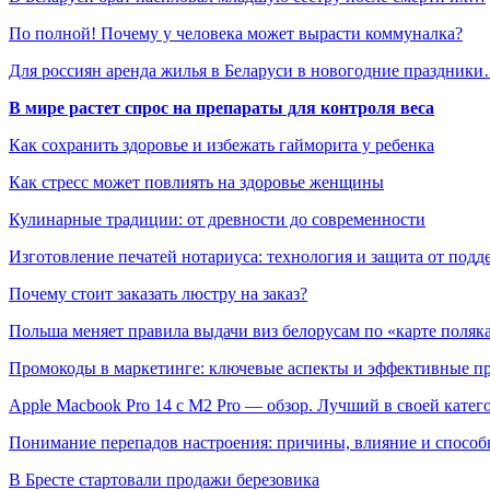
По полной! Почему у человека может вырасти коммуналка?
Для россиян аренда жилья в Беларуси в новогодние праздник
В мире растет спрос на препараты для контроля веса
Как сохранить здоровье и избежать гайморита у ребенка
Как стресс может повлиять на здоровье женщины
Кулинарные традиции: от древности до современности
Изготовление печатей нотариуса: технология и защита от подд
Почему стоит заказать люстру на заказ?
Польша меняет правила выдачи виз белорусам по «карте поляк
Промокоды в маркетинге: ключевые аспекты и эффективные п
Apple Macbook Pro 14 с M2 Pro — обзор. Лучший в своей катег
Понимание перепадов настроения: причины, влияние и способ
В Бресте стартовали продажи березовика