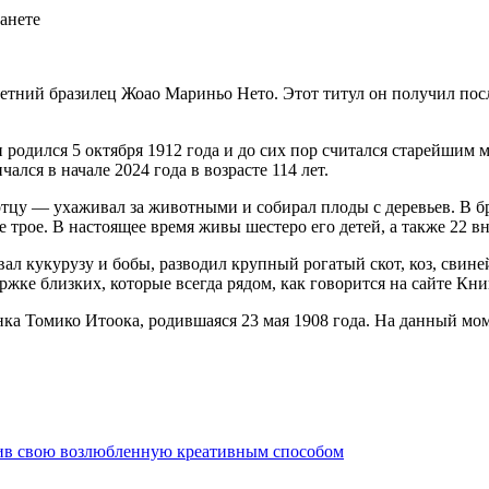
тний бразилец Жоао Мариньо Нето. Этот титул он получил посл
Он родился 5 октября 1912 года и до сих пор считался старейши
лся в начале 2024 года в возрасте 114 лет.
 отцу — ухаживал за животными и собирал плоды с деревьев. В 
 трое. В настоящее время живы шестеро его детей, а также 22 вн
л кукурузу и бобы, разводил крупный рогатый скот, коз, свиней
жке близких, которые всегда рядом, как говорится на сайте Кни
а Томико Итоока, родившаяся 23 мая 1908 года. На данный моме
лив свою возлюбленную креативным способом