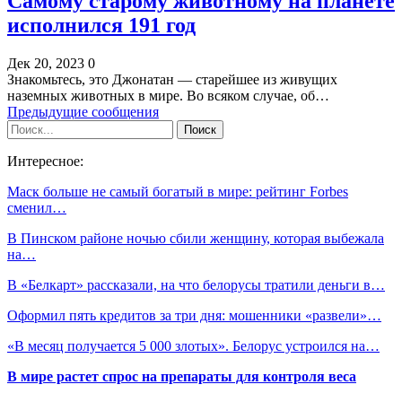
Самому старому животному на планете
исполнился 191 год
Дек 20, 2023
0
Знакомьтесь, это Джонатан — старейшее из живущих
наземных животных в мире. Во всяком случае, об…
Предыдущие сообщения
Интересное:
Маск больше не самый богатый в мире: рейтинг Forbes
сменил…
В Пинском районе ночью сбили женщину, которая выбежала
на…
В «Белкарт» рассказали, на что белорусы тратили деньги в…
Оформил пять кредитов за три дня: мошенники «развели»…
«В месяц получается 5 000 злотых». Белорус устроился на…
В мире растет спрос на препараты для контроля веса