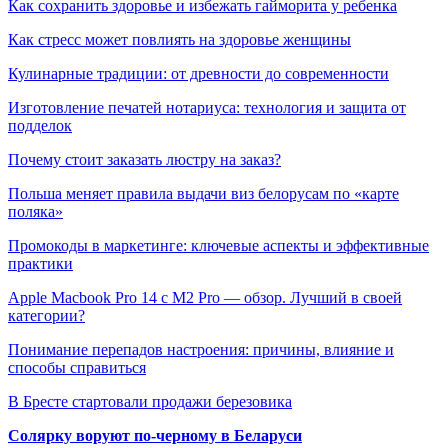
Как сохранить здоровье и избежать гайморита у ребенка
Как стресс может повлиять на здоровье женщины
Кулинарные традиции: от древности до современности
Изготовление печатей нотариуса: технология и защита от
подделок
Почему стоит заказать люстру на заказ?
Польша меняет правила выдачи виз белорусам по «карте
поляка»
Промокоды в маркетинге: ключевые аспекты и эффективные
практики
Apple Macbook Pro 14 с M2 Pro — обзор. Лучший в своей
категории?
Понимание перепадов настроения: причины, влияние и
способы справиться
В Бресте стартовали продажи березовика
Солярку воруют по-черному в Беларуси