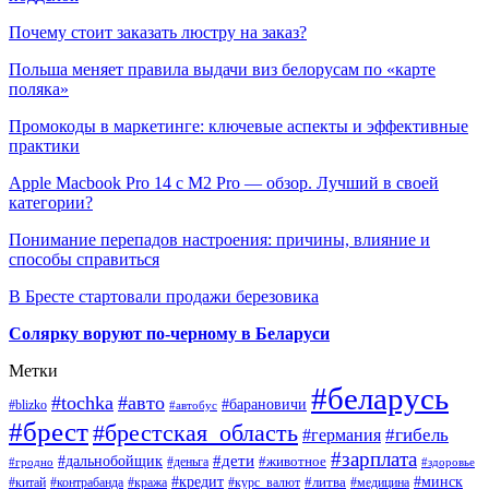
Почему стоит заказать люстру на заказ?
Польша меняет правила выдачи виз белорусам по «карте
поляка»
Промокоды в маркетинге: ключевые аспекты и эффективные
практики
Apple Macbook Pro 14 с M2 Pro — обзор. Лучший в своей
категории?
Понимание перепадов настроения: причины, влияние и
способы справиться
В Бресте стартовали продажи березовика
Солярку воруют по-черному в Беларуси
Метки
#беларусь
#tochka
#авто
#барановичи
#blizko
#автобус
#брест
#брестская_область
#гибель
#германия
#зарплата
#дети
#дальнобойщик
#животное
#деньга
#гродно
#здоровье
#минск
#кредит
#китай
#контрабанда
#кража
#курс_валют
#литва
#медицина