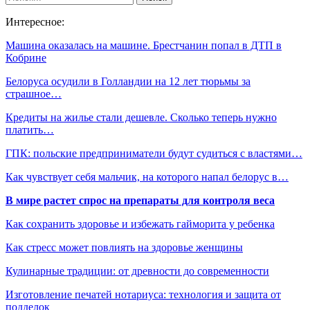
Интересное:
Машина оказалась на машине. Брестчанин попал в ДТП в
Кобрине
Белоруса осудили в Голландии на 12 лет тюрьмы за
страшное…
Кредиты на жилье стали дешевле. Сколько теперь нужно
платить…
ГПК: польские предприниматели будут судиться с властями…
Как чувствует себя мальчик, на которого напал белорус в…
В мире растет спрос на препараты для контроля веса
Как сохранить здоровье и избежать гайморита у ребенка
Как стресс может повлиять на здоровье женщины
Кулинарные традиции: от древности до современности
Изготовление печатей нотариуса: технология и защита от
подделок