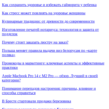
Как сохранить здоровье и избежать гайморита у ребенка
Как стресс может повлиять на здоровье женщины
Кулинарные традиции: от древности до современности
Изготовление печатей нотариуса: технология и защита от
подделок
Почему стоит заказать люстру на заказ?
Польша меняет правила выдачи виз белорусам по «карте
поляка»
Промокоды в маркетинге: ключевые аспекты и эффективные
практики
Apple Macbook Pro 14 с M2 Pro — обзор. Лучший в своей
категории?
Понимание перепадов настроения: причины, влияние и
способы справиться
В Бресте стартовали продажи березовика