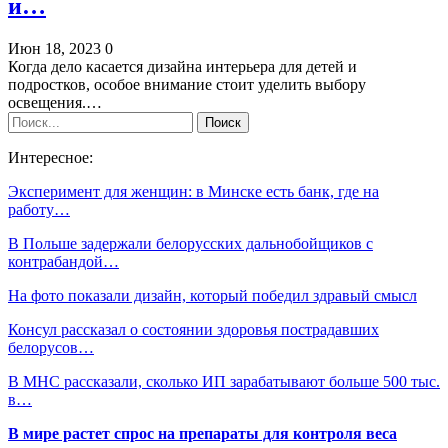
и…
Июн 18, 2023
0
Когда дело касается дизайна интерьера для детей и
подростков, особое внимание стоит уделить выбору
освещения.…
Интересное:
Эксперимент для женщин: в Минске есть банк, где на
работу…
В Польше задержали белорусских дальнобойщиков с
контрабандой…
На фото показали дизайн, который победил здравый смысл
Консул рассказал о состоянии здоровья пострадавших
белорусов…
В МНС рассказали, сколько ИП зарабатывают больше 500 тыс.
в…
В мире растет спрос на препараты для контроля веса