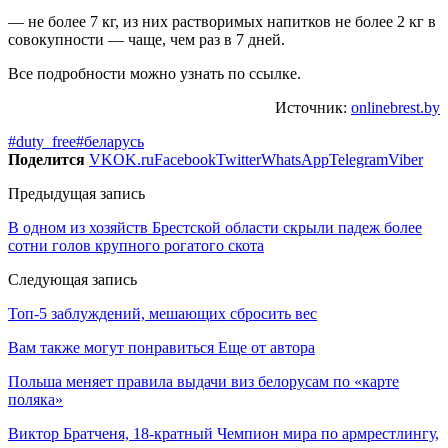
— не более 7 кг, из них растворимых напитков не более 2 кг в
совокупности — чаще, чем раз в 7 дней.
Все подробности можно узнать по ссылке.
Источник:
onlinebrest.by
#duty_free
#беларусь
Поделится
VK
OK.ru
Facebook
Twitter
WhatsApp
Telegram
Viber
Предыдущая запись
В одном из хозяйств Брестской области скрыли падеж более
сотни голов крупного рогатого скота
Следующая запись
Топ-5 заблуждений, мешающих сбросить вес
Вам также могут понравиться
Еще от автора
Польша меняет правила выдачи виз белорусам по «карте
поляка»
Виктор Братченя, 18-кратный Чемпион мира по армрестлингу,