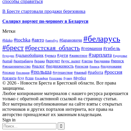
способы справиться
В Бресте стартовали продажи березовика
Солярку воруют по-черному в Беларуси
Метки
#беларусь
#tochka
#авто
#барановичи
#blizko
#автобус
#брест
#брестская_область
#гибель
#германия
#зарплата
#дети
#дальнобойщик
#животное
#деньга
#гродно
#здоровье
#минск
#кредит
#китай
#контрабанда
#кража
#курс_валют
#литва
#медицина
#налог
#недвижимость
#мошенничество
#пенсия
#пинск
#подорожание
#польша
#россия
#работа
#пожар
#путешествие
#пьяный
#полиция
#сша
#сигарета
#суд
#футбол
#телефон
#топливо
#умер
© 2026 - Новости Бреста и Брестской области. Все права
защищены.
Любое копирование материалов с нашего ресурса разрешается
только с обратной активной ссылкой на страницу статьи.
Все материалы опубликованные на сайте взяты с открытых
источников и других порталов интернета, все права на
авторство принадлежат их законным владельцам.
Sign in