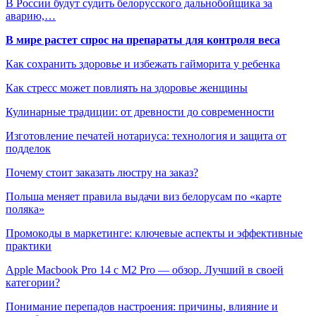
В России будут судить белорусского дальнобойщика за
аварию,…
В мире растет спрос на препараты для контроля веса
Как сохранить здоровье и избежать гайморита у ребенка
Как стресс может повлиять на здоровье женщины
Кулинарные традиции: от древности до современности
Изготовление печатей нотариуса: технология и защита от
подделок
Почему стоит заказать люстру на заказ?
Польша меняет правила выдачи виз белорусам по «карте
поляка»
Промокоды в маркетинге: ключевые аспекты и эффективные
практики
Apple Macbook Pro 14 с M2 Pro — обзор. Лучший в своей
категории?
Понимание перепадов настроения: причины, влияние и