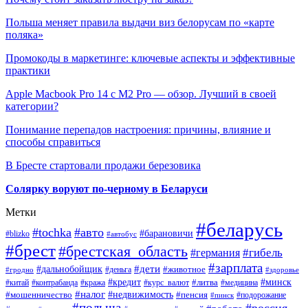
Польша меняет правила выдачи виз белорусам по «карте
поляка»
Промокоды в маркетинге: ключевые аспекты и эффективные
практики
Apple Macbook Pro 14 с M2 Pro — обзор. Лучший в своей
категории?
Понимание перепадов настроения: причины, влияние и
способы справиться
В Бресте стартовали продажи березовика
Солярку воруют по-черному в Беларуси
Метки
#беларусь
#tochka
#авто
#барановичи
#blizko
#автобус
#брест
#брестская_область
#гибель
#германия
#зарплата
#дети
#дальнобойщик
#животное
#деньга
#гродно
#здоровье
#минск
#кредит
#китай
#контрабанда
#кража
#курс_валют
#литва
#медицина
#налог
#недвижимость
#мошенничество
#пенсия
#пинск
#подорожание
#польша
#россия