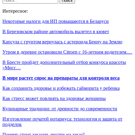
Интересное:
Некоторые налоги для ИП повышаются в Беларуси
В Березовском районе автомобиль вылетел в кювет
Капсула с грунтом вернулась с астероида Бенну на Землю
Утром в деревне остановили Citroen с 16-летним водителем.…
В Бресте пройдет дополнительный отбор конкурса красоты
«Мисс…
В мире растет спрос на препараты для контроля веса
Как сохранить здоровье и избежать гайморита у ребенка
Как стресс может повлиять на здоровье женщины
Кулинарные традиции: от древности до современности
Изготовление печатей нотариуса: технология и защита от
подделок
Почему стоит заказать люстру на заказ?