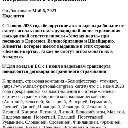
Опубликовано
Май 8, 2023
Поделится
С 1 июня 2023 года белорусские автовладельцы больше не
смогут использовать международный полис страхования
гражданской ответственности «Зеленая карта» при
поездках в Евросоюз, Великобританию и Швейцарию.
Клиенты, которые имеют выданные в этих странах
«Зеленые карты», также не смогут использовать их в
Беларуси.
К примеру, страховая компания «Белнефтестрах» уточняет,
(https://www.bns.by/personal/car/green_card/#) что с 1 июня 2023
года прекращаются взаимоотношения в системе «Зеленая
карта» со странами Европейской экономической зоны
(Австрией, Бельгией, Болгарией, Венгрией, Германией,
Грецией, Данией, Ирландией, Исландией, Испанией,
Италией, Кипром, Латвией, Литвой, Люксембургом, Мальтой,
Нидерландами, Норвегией, Польшей, Португалией,
Румынией, Словакией, Словенией, Финляндией, Францией,
Хорватией, Чехией, Швецией, Эстонией), а также со