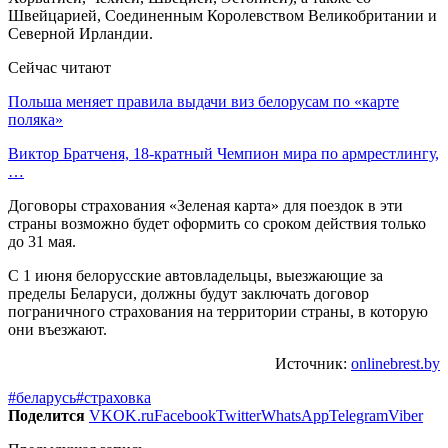
Швейцарией, Соединенным Королевством Великобритании и
Северной Ирландии.
Сейчас читают
Польша меняет правила выдачи виз белорусам по «карте
поляка»
Виктор Братченя, 18-кратный Чемпион мира по армрестлингу,
…
Договоры страхования «Зеленая карта» для поездок в эти
страны возможно будет оформить со сроком действия только
до 31 мая.
С 1 июня белорусские автовладельцы, выезжающие за
пределы Беларуси, должны будут заключать договор
пограничного страхования на территории страны, в которую
они въезжают.
Источник:
onlinebrest.by
#беларусь
#страховка
Поделится
VK
OK.ru
Facebook
Twitter
WhatsApp
Telegram
Viber