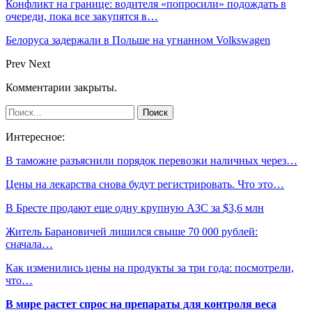
Конфликт на границе: водителя «попросили» подождать в
очереди, пока все закупятся в…
Белоруса задержали в Польше на угнанном Volkswagen
Prev
Next
Комментарии закрыты.
Интересное:
В таможне разъяснили порядок перевозки наличных через…
Цены на лекарства снова будут регистрировать. Что это…
В Бресте продают еще одну крупную АЗС за $3,6 млн
Житель Барановичей лишился свыше 70 000 рублей:
сначала…
Как изменились цены на продукты за три года: посмотрели,
что…
В мире растет спрос на препараты для контроля веса