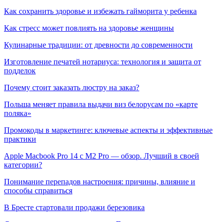
Как сохранить здоровье и избежать гайморита у ребенка
Как стресс может повлиять на здоровье женщины
Кулинарные традиции: от древности до современности
Изготовление печатей нотариуса: технология и защита от
подделок
Почему стоит заказать люстру на заказ?
Польша меняет правила выдачи виз белорусам по «карте
поляка»
Промокоды в маркетинге: ключевые аспекты и эффективные
практики
Apple Macbook Pro 14 с M2 Pro — обзор. Лучший в своей
категории?
Понимание перепадов настроения: причины, влияние и
способы справиться
В Бресте стартовали продажи березовика