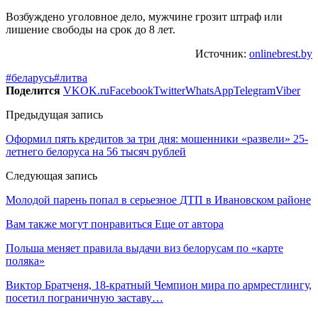
Возбуждено уголовное дело, мужчине грозит штраф или
лишение свободы на срок до 8 лет.
Источник:
onlinebrest.by
#беларусь
#литва
Поделится
VK
OK.ru
Facebook
Twitter
WhatsApp
Telegram
Viber
Предыдущая запись
Оформил пять кредитов за три дня: мошенники «развели» 25-
летнего белоруса на 56 тысяч рублей
Следующая запись
Молодой парень попал в серьезное ДТП в Ивановском районе
Вам также могут понравиться
Еще от автора
Польша меняет правила выдачи виз белорусам по «карте
поляка»
Виктор Братченя, 18-кратный Чемпион мира по армрестлингу,
посетил пограничную заставу…