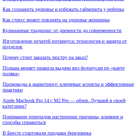
Как сохранить здоровье и избежать гайморита у ребенка
Как стресс может повлиять на здоровье женщины
Кулинарные традиции: от древности до современности
Изготовление печатей нотариуса: технология и защита от
подделок
Почему стоит заказать люстру на заказ?
Польша меняет правила выдачи виз белорусам по «карте
поляка»
Промокоды в маркетинге: ключевые аспекты и эффективные
практики
Apple Macbook Pro 14 с M2 Pro — обзор. Лучший в своей
категории?
Понимание перепадов настроения: причины, влияние и
способы справиться
В Бресте стартовали продажи березовика