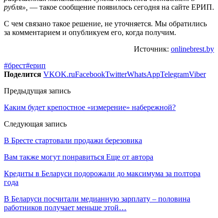
рубля»,
— такое сообщение появилось сегодня на сайте ЕРИП.
С чем связано такое решение, не уточняется. Мы обратились
за комментарием и опубликуем его, когда получим.
Источник:
onlinebrest.by
#брест
#ерип
Поделится
VK
OK.ru
Facebook
Twitter
WhatsApp
Telegram
Viber
Предыдущая запись
Каким будет крепостное «измерение» набережной?
Следующая запись
В Бресте стартовали продажи березовика
Вам также могут понравиться
Еще от автора
Кредиты в Беларуси подорожали до максимума за полтора
года
В Беларуси посчитали медианную зарплату – половина
работников получает меньше этой…