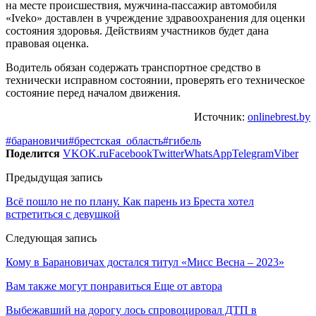
на месте происшествия, мужчина-пассажир автомобиля
«Iveko» доставлен в учреждение здравоохранения для оценки
состояния здоровья. Действиям участников будет дана
правовая оценка.
Водитель обязан содержать транспортное средство в
технически исправном состоянии, проверять его техническое
состояние перед началом движения.
Источник:
onlinebrest.by
#барановичи
#брестская_область
#гибель
Поделится
VK
OK.ru
Facebook
Twitter
WhatsApp
Telegram
Viber
Предыдущая запись
Всё пошло не по плану. Как парень из Бреста хотел
встретиться с девушкой
Следующая запись
Кому в Барановичах достался титул «Мисс Весна – 2023»
Вам также могут понравиться
Еще от автора
Выбежавший на дорогу лось спровоцировал ДТП в