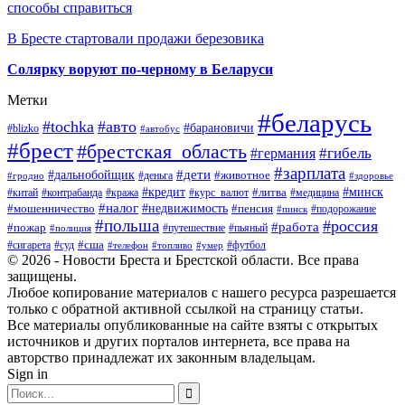
способы справиться
В Бресте стартовали продажи березовика
Солярку воруют по-черному в Беларуси
Метки
#беларусь
#tochka
#авто
#барановичи
#blizko
#автобус
#брест
#брестская_область
#гибель
#германия
#зарплата
#дети
#дальнобойщик
#животное
#деньга
#гродно
#здоровье
#минск
#кредит
#китай
#контрабанда
#кража
#курс_валют
#литва
#медицина
#налог
#недвижимость
#мошенничество
#пенсия
#пинск
#подорожание
#польша
#россия
#работа
#пожар
#путешествие
#пьяный
#полиция
#сша
#сигарета
#суд
#футбол
#телефон
#топливо
#умер
© 2026 - Новости Бреста и Брестской области. Все права
защищены.
Любое копирование материалов с нашего ресурса разрешается
только с обратной активной ссылкой на страницу статьи.
Все материалы опубликованные на сайте взяты с открытых
источников и других порталов интернета, все права на
авторство принадлежат их законным владельцам.
Sign in