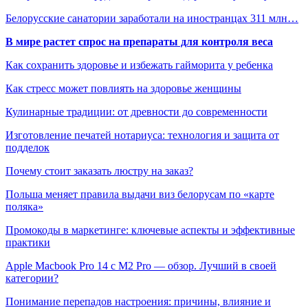
Белорусские санатории заработали на иностранцах 311 млн…
В мире растет спрос на препараты для контроля веса
Как сохранить здоровье и избежать гайморита у ребенка
Как стресс может повлиять на здоровье женщины
Кулинарные традиции: от древности до современности
Изготовление печатей нотариуса: технология и защита от
подделок
Почему стоит заказать люстру на заказ?
Польша меняет правила выдачи виз белорусам по «карте
поляка»
Промокоды в маркетинге: ключевые аспекты и эффективные
практики
Apple Macbook Pro 14 с M2 Pro — обзор. Лучший в своей
категории?
Понимание перепадов настроения: причины, влияние и