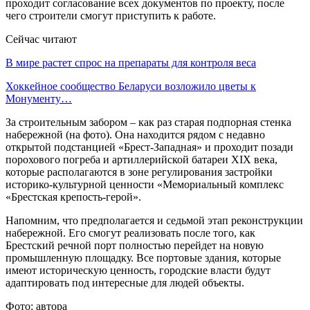
проходит согласование всех документов по проекту, после
чего строители смогут приступить к работе.
Сейчас читают
В мире растет спрос на препараты для контроля веса
Хоккейное сообщество Беларуси возложило цветы к
Монументу…
За строительным забором – как раз старая подпорная стенка
набережной (на фото). Она находится рядом с недавно
открытой подстанцией «Брест-Западная» и проходит позади
порохового погреба и артиллерийской батареи ХІХ века,
которые располагаются в зоне регулирования застройки
историко-культурной ценности «Мемориальный комплекс
«Брестская крепость-герой».
Напомним, что предполагается и седьмой этап реконструкции
набережной. Его смогут реализовать после того, как
Брестский речной порт полностью перейдет на новую
промышленную площадку. Все портовые здания, которые
имеют историческую ценность, городские власти будут
адаптировать под интересные для людей объекты.
Фото: автора