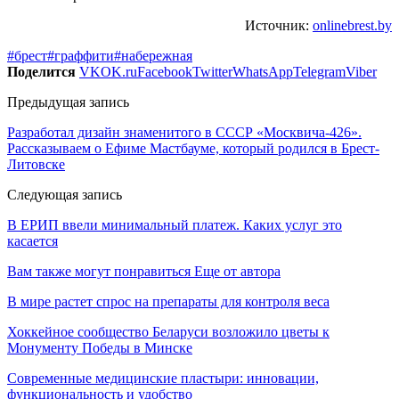
Источник:
onlinebrest.by
#брест
#граффити
#набережная
Поделится
VK
OK.ru
Facebook
Twitter
WhatsApp
Telegram
Viber
Предыдущая запись
Разработал дизайн знаменитого в СССР «Москвича-426».
Рассказываем о Ефиме Мастбауме, который родился в Брест-
Литовске
Следующая запись
В ЕРИП ввели минимальный платеж. Каких услуг это
касается
Вам также могут понравиться
Еще от автора
В мире растет спрос на препараты для контроля веса
Хоккейное сообщество Беларуси возложило цветы к
Монументу Победы в Минске
Современные медицинские пластыри: инновации,
функциональность и удобство