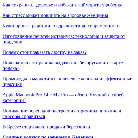
Как сохранить здоровье и избежать гайморита у ребенка
Как стресс может повлиять на здоровье женщины
Кулинарные традиции: от древности до современности
Изготовление печатей нотариуса: технология и защита от
подделок
Почему стоит заказать люстру на заказ?
Польша меняет правила выдачи виз белорусам по «карте
поляка»
Промокоды в маркетинге: ключевые аспекты и эффективные
практики
Apple Macbook Pro 14 с M2 Pro — обзор. Лучший в своей
категории?
Понимание перепадов настроения: причины, влияние и
способы справиться
В Бресте стартовали продажи березовика
Солярку воруют по-черному в Беларуси