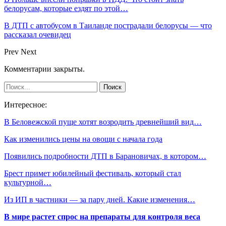
белорусам, которые ездят по этой…
В ДТП с автобусом в Таиланде пострадали белорусы — что
рассказал очевидец
Prev
Next
Комментарии закрыты.
Интересное:
В Беловежской пуще хотят возродить древнейший вид…
Как изменились цены на овощи с начала года
Появились подробности ДТП в Барановичах, в котором…
Брест примет юбилейный фестиваль, который стал
культурной…
Из ИП в частники — за пару дней. Какие изменения…
В мире растет спрос на препараты для контроля веса