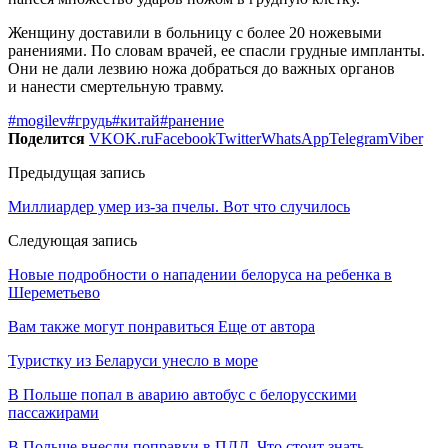
Женщину доставили в больницу с более 20 ножевыми
ранениями. По словам врачей, ее спасли грудные импланты.
Они не дали лезвию ножа добраться до важных органов
и нанести смертельную травму.
#mogilev
#грудь
#китай
#ранение
Поделится
VK
OK.ru
Facebook
Twitter
WhatsApp
Telegram
Viber
Предыдущая запись
Миллиардер умер из-за пчелы. Вот что случилось
Следующая запись
Новые подробности о нападении белоруса на ребенка в
Шереметьево
Вам также могут понравиться
Еще от автора
Туристку из Беларуси унесло в море
В Польше попал в аварию автобус с белорусскими
пассажирами
В Польше внесли поправки в ПДД. Что стоит знать