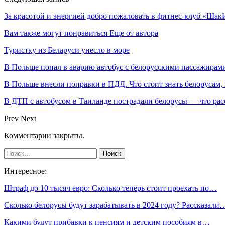
За красотой и энергией добро пожаловать в фитнес-клуб «ШакИ
Вам также могут понравиться
Еще от автора
Туристку из Беларуси унесло в море
В Польше попал в аварию автобус с белорусскими пассажирам
В Польше внесли поправки в ПДД. Что стоит знать белорусам,
В ДТП с автобусом в Таиланде пострадали белорусы — что рас
Prev
Next
Комментарии закрыты.
Интересное:
Штраф до 10 тысяч евро: Сколько теперь стоит проехать по…
Сколько белорусы будут зарабатывать в 2024 году? Рассказали
Какими будут прибавки к пенсиям и детским пособиям в…