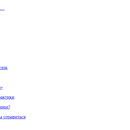
л…
елок
а»
рактики
ории?
ы справиться