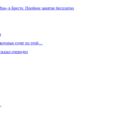
ра» в Бресте. Пробное занятие бесплатно
и
 которые ездят по этой…
сказал очевидец
…