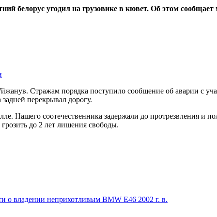
тний белорус угодил на грузовике в кювет. Об этом сообщает
и
йжанув. Стражам порядка поступило сообщение об аварии с учас
 задней перекрывал дорогу.
милле. Нашего соотечественника задержали до протрезвления и п
 грозить до 2 лет лишения свободы.
сти о владении неприхотливым BMW Е46 2002 г. в.