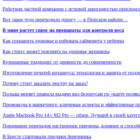
Работник частной компании с игровой зависимостью присвои
Вот такое чудо переходило дорогу — в Пинском районе…
В мире растет спрос на препараты для контроля веса
Как сохранить здоровье и избежать гайморита у ребенка
Как стресс может повлиять на здоровье женщины
Кулинарные традиции: от древности до современности
Изготовление печатей нотариуса: технология и защита от подд
Почему стоит заказать люстру на заказ?
Польша меняет правила выдачи виз белорусам по «карте поляк
Промокоды в маркетинге: ключевые аспекты и эффективные п
Apple Macbook Pro 14 с M2 Pro — обзор. Лучший в своей катег
Понимание перепадов настроения: причины, влияние и способ
В Бресте стартовали продажи березовика