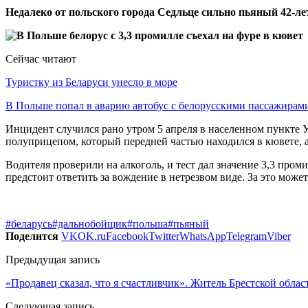
Недалеко от польского города Седльце сильно пьяный 42-ле
Сейчас читают
Туристку из Беларуси унесло в море
В Польше попал в аварию автобус с белорусскими пассажирам
Инцидент случился рано утром 5 апреля в населенном пункте У
полуприцепом, который передней частью находился в кювете, а
Водителя проверили на алкоголь, и тест дал значение 3,3 про
предстоит ответить за вождение в нетрезвом виде. За это может
#беларусь
#дальнобойщик
#польша
#пьяный
Поделится
VK
OK.ru
Facebook
Twitter
WhatsApp
Telegram
Viber
Предыдущая запись
«Продавец сказал, что я счастливчик». Житель Брестской обла
Следующая запись