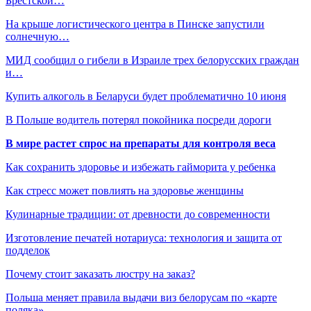
Брестской…
На крыше логистического центра в Пинске запустили
солнечную…
МИД сообщил о гибели в Израиле трех белорусских граждан
и…
Купить алкоголь в Беларуси будет проблематично 10 июня
В Польше водитель потерял покойника посреди дороги
В мире растет спрос на препараты для контроля веса
Как сохранить здоровье и избежать гайморита у ребенка
Как стресс может повлиять на здоровье женщины
Кулинарные традиции: от древности до современности
Изготовление печатей нотариуса: технология и защита от
подделок
Почему стоит заказать люстру на заказ?
Польша меняет правила выдачи виз белорусам по «карте
поляка»