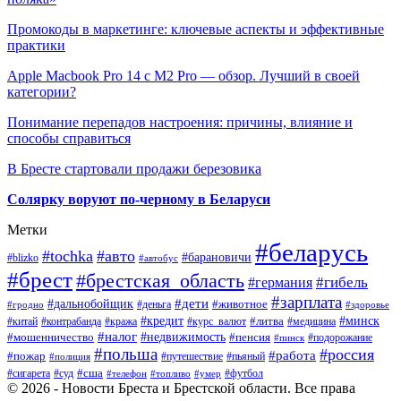
Промокоды в маркетинге: ключевые аспекты и эффективные
практики
Apple Macbook Pro 14 с M2 Pro — обзор. Лучший в своей
категории?
Понимание перепадов настроения: причины, влияние и
способы справиться
В Бресте стартовали продажи березовика
Солярку воруют по-черному в Беларуси
Метки
#беларусь
#tochka
#авто
#барановичи
#blizko
#автобус
#брест
#брестская_область
#гибель
#германия
#зарплата
#дети
#дальнобойщик
#животное
#деньга
#гродно
#здоровье
#минск
#кредит
#китай
#контрабанда
#кража
#курс_валют
#литва
#медицина
#налог
#недвижимость
#мошенничество
#пенсия
#пинск
#подорожание
#польша
#россия
#работа
#пожар
#путешествие
#пьяный
#полиция
#сша
#сигарета
#суд
#футбол
#телефон
#топливо
#умер
© 2026 - Новости Бреста и Брестской области. Все права