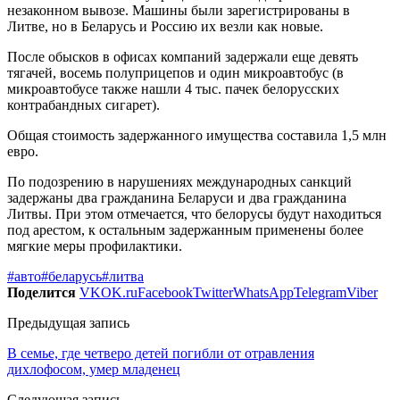
незаконном вывозе. Машины были зарегистрированы в
Литве, но в Беларусь и Россию их везли как новые.
После обысков в офисах компаний задержали еще девять
тягачей, восемь полуприцепов и один микроавтобус (в
микроавтобусе также нашли 4 тыс. пачек белорусских
контрабандных сигарет).
Общая стоимость задержанного имущества составила 1,5 млн
евро.
По подозрению в нарушениях международных санкций
задержаны два гражданина Беларуси и два гражданина
Литвы. При этом отмечается, что белорусы будут находиться
под арестом, к остальным задержанным применены более
мягкие меры профилактики.
#авто
#беларусь
#литва
Поделится
VK
OK.ru
Facebook
Twitter
WhatsApp
Telegram
Viber
Предыдущая запись
В семье, где четверо детей погибли от отравления
дихлофосом, умер младенец
Следующая запись