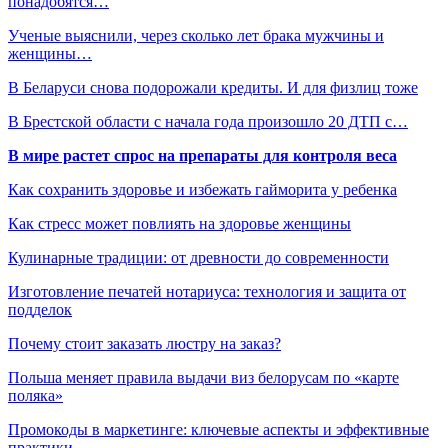
понадобятся…
Ученые выяснили, через сколько лет брака мужчины и
женщины…
В Беларуси снова подорожали кредиты. И для физлиц тоже
В Брестской области с начала года произошло 20 ДТП с…
В мире растет спрос на препараты для контроля веса
Как сохранить здоровье и избежать гайморита у ребенка
Как стресс может повлиять на здоровье женщины
Кулинарные традиции: от древности до современности
Изготовление печатей нотариуса: технология и защита от
подделок
Почему стоит заказать люстру на заказ?
Польша меняет правила выдачи виз белорусам по «карте
поляка»
Промокоды в маркетинге: ключевые аспекты и эффективные
практики