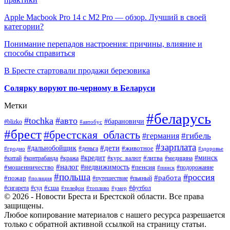
Apple Macbook Pro 14 с M2 Pro — обзор. Лучший в своей
категории?
Понимание перепадов настроения: причины, влияние и
способы справиться
В Бресте стартовали продажи березовика
Солярку воруют по-черному в Беларуси
Метки
#беларусь
#tochka
#авто
#барановичи
#blizko
#автобус
#брест
#брестская_область
#гибель
#германия
#зарплата
#дети
#дальнобойщик
#животное
#деньга
#гродно
#здоровье
#минск
#кредит
#китай
#контрабанда
#кража
#курс_валют
#литва
#медицина
#налог
#недвижимость
#мошенничество
#пенсия
#пинск
#подорожание
#польша
#россия
#работа
#пожар
#путешествие
#пьяный
#полиция
#сша
#сигарета
#суд
#футбол
#телефон
#топливо
#умер
© 2026 - Новости Бреста и Брестской области. Все права
защищены.
Любое копирование материалов с нашего ресурса разрешается
только с обратной активной ссылкой на страницу статьи.