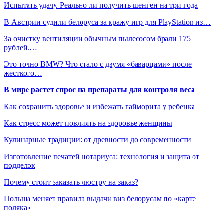
Испытать удачу. Реально ли получить шенген на три года
В Австрии судили белоруса за кражу игр для PlayStation из…
За очистку вентиляции обычным пылесосом брали 175
рублей.…
Это точно BMW? Что стало с двумя «баварцами» после
жесткого…
В мире растет спрос на препараты для контроля веса
Как сохранить здоровье и избежать гайморита у ребенка
Как стресс может повлиять на здоровье женщины
Кулинарные традиции: от древности до современности
Изготовление печатей нотариуса: технология и защита от
подделок
Почему стоит заказать люстру на заказ?
Польша меняет правила выдачи виз белорусам по «карте
поляка»