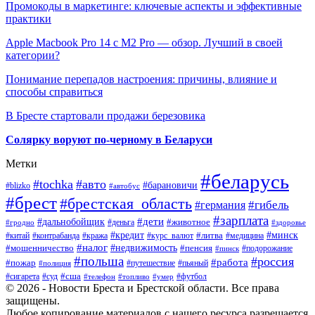
Промокоды в маркетинге: ключевые аспекты и эффективные
практики
Apple Macbook Pro 14 с M2 Pro — обзор. Лучший в своей
категории?
Понимание перепадов настроения: причины, влияние и
способы справиться
В Бресте стартовали продажи березовика
Солярку воруют по-черному в Беларуси
Метки
#беларусь
#tochka
#авто
#барановичи
#blizko
#автобус
#брест
#брестская_область
#гибель
#германия
#зарплата
#дети
#дальнобойщик
#животное
#деньга
#гродно
#здоровье
#минск
#кредит
#китай
#контрабанда
#кража
#курс_валют
#литва
#медицина
#налог
#недвижимость
#мошенничество
#пенсия
#пинск
#подорожание
#польша
#россия
#работа
#пожар
#путешествие
#пьяный
#полиция
#сша
#сигарета
#суд
#футбол
#телефон
#топливо
#умер
© 2026 - Новости Бреста и Брестской области. Все права
защищены.
Любое копирование материалов с нашего ресурса разрешается