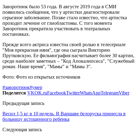
Заворотнюк было 53 года. В августе 2019 года в СМИ
появились сообщения, что у артистки диагностировали
серьезное заболевание. Позже стало известно, что артистка
проходит лечение от глиобластомы. С того момента
Заворотнюк прекратила участвовать в театральных
постановках.
Прежде всего актриса известна своей ролью в телесериале
"Моя прекрасная няня", где она сыграла Викторию
Прутковскую. Ее фильмография насчитывает более 30 картин,
среди наиболее заметных – "Код Апокалипсиса", "Служебный
роман. Наше время", "Мамы" и "Мамы 3".
Фото: Фото из открытых источников
#заворотнюк
#умер
Поделится
VK
OK.ru
Facebook
Twitter
WhatsApp
Telegram
Viber
Предыдущая запись
Весил 1,5 кг в 10 недель. В Варшаве белоруска принесла в
больницу истощенного ребенка
Следующая запись