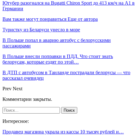
Ютубер разогнался на Bugatti Chiron Sport до 413 км/ч на А1 в
Германии
Вам также могут понравиться
Еще от автора
Туристку из Беларуси унесло в море
В Польше попал в аварию автобус с белорусскими
пассажирами
В Польше внесли поправки в ПДД. Что стоит знать
белорусам, которые ездят по этой…
В ДТП с автобусом в Таиланде пострадали белорусы — что
рассказал очевидец
Prev
Next
Комментарии закрыты.
Интересное:
Продавец магазина украла из кассы 10 тысяч рублей и…