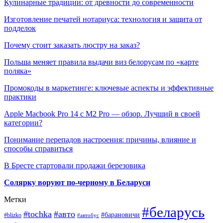
Кулинарные традиции: от древности до современности
Изготовление печатей нотариуса: технология и защита от
подделок
Почему стоит заказать люстру на заказ?
Польша меняет правила выдачи виз белорусам по «карте
поляка»
Промокоды в маркетинге: ключевые аспекты и эффективные
практики
Apple Macbook Pro 14 с M2 Pro — обзор. Лучший в своей
категории?
Понимание перепадов настроения: причины, влияние и
способы справиться
В Бресте стартовали продажи березовика
Солярку воруют по-черному в Беларуси
Метки
#беларусь
#tochka
#авто
#барановичи
#blizko
#автобус