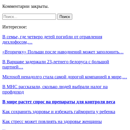
Комментарии закрыты.
Интересное:
В семье, где четверо детей погибли от отравления
дихлофосом,…
«Вторичку» Польши после наводнений может заполонить…
В Варшаве задержали 23-летнего белоруса с большой
партией…
Microsoft ненадолго стала самой дорогой компанией в мире,…
В МНС рассказали, сколько людей выбрали налог на
профдоход
В мире растет спрос на препараты для контроля веса
Как сохранить здоровье и избежать гайморита у ребенка
Как стресс может повлиять на здоровье женщины