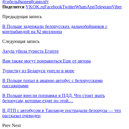
#гибель
#корея
#самолёт
Поделится
VK
OK.ru
Facebook
Twitter
WhatsApp
Telegram
Viber
Предыдущая запись
В Польше задержали белорусских дальнобойщиков с
контрабандой на $2 миллиона
Следующая запись
Акула убила туриста Египте
Вам также могут понравиться
Еще от автора
Туристку из Беларуси унесло в море
В Польше попал в аварию автобус с белорусскими
пассажирами
В Польше внесли поправки в ПДД. Что стоит знать
белорусам, которые ездят по этой…
В ДТП с автобусом в Таиланде пострадали белорусы — что
рассказал очевидец
Prev
Next