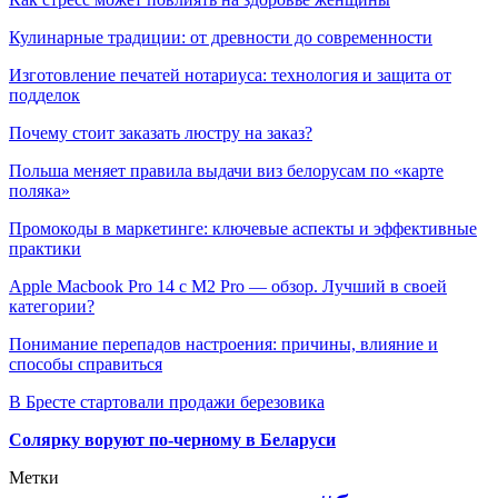
Кулинарные традиции: от древности до современности
Изготовление печатей нотариуса: технология и защита от
подделок
Почему стоит заказать люстру на заказ?
Польша меняет правила выдачи виз белорусам по «карте
поляка»
Промокоды в маркетинге: ключевые аспекты и эффективные
практики
Apple Macbook Pro 14 с M2 Pro — обзор. Лучший в своей
категории?
Понимание перепадов настроения: причины, влияние и
способы справиться
В Бресте стартовали продажи березовика
Солярку воруют по-черному в Беларуси
Метки