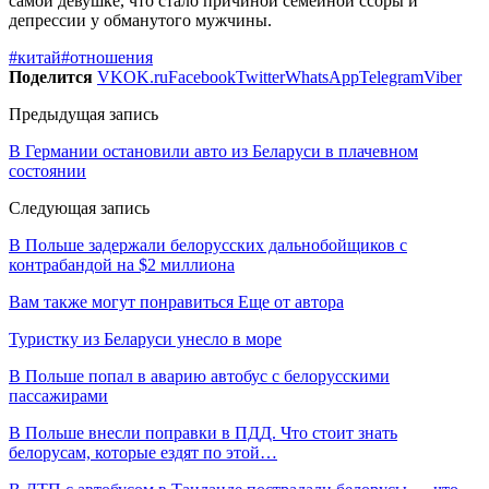
самой девушке, что стало причиной семейной ссоры и
депрессии у обманутого мужчины.
#китай
#отношения
Поделится
VK
OK.ru
Facebook
Twitter
WhatsApp
Telegram
Viber
Предыдущая запись
В Германии остановили авто из Беларуси в плачевном
состоянии
Следующая запись
В Польше задержали белорусских дальнобойщиков с
контрабандой на $2 миллиона
Вам также могут понравиться
Еще от автора
Туристку из Беларуси унесло в море
В Польше попал в аварию автобус с белорусскими
пассажирами
В Польше внесли поправки в ПДД. Что стоит знать
белорусам, которые ездят по этой…