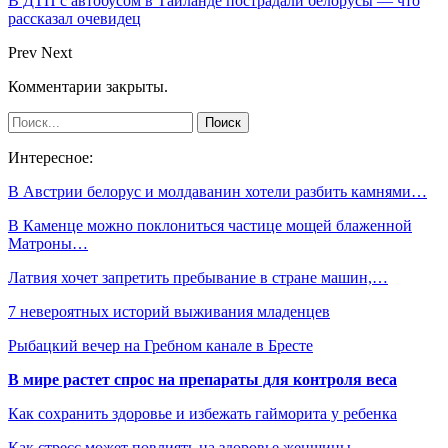
В ДТП с автобусом в Таиланде пострадали белорусы — что
рассказал очевидец
Prev
Next
Комментарии закрыты.
Интересное:
В Австрии белорус и молдаванин хотели разбить камнями…
В Каменце можно поклониться частице мощей блаженной
Матроны…
Латвия хочет запретить пребывание в стране машин,…
7 невероятных историй выживания младенцев
Рыбацкий вечер на Гребном канале в Бресте
В мире растет спрос на препараты для контроля веса
Как сохранить здоровье и избежать гайморита у ребенка
Как стресс может повлиять на здоровье женщины