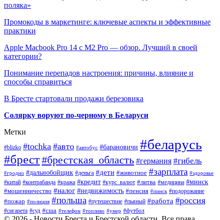
поляка»
Промокоды в маркетинге: ключевые аспекты и эффективные
практики
Apple Macbook Pro 14 с M2 Pro — обзор. Лучший в своей
категории?
Понимание перепадов настроения: причины, влияние и
способы справиться
В Бресте стартовали продажи березовика
Солярку воруют по-черному в Беларуси
Метки
#беларусь
#tochka
#авто
#барановичи
#blizko
#автобус
#брест
#брестская_область
#гибель
#германия
#зарплата
#дети
#дальнобойщик
#животное
#деньга
#гродно
#здоровье
#минск
#кредит
#китай
#контрабанда
#кража
#курс_валют
#литва
#медицина
#налог
#недвижимость
#мошенничество
#пенсия
#пинск
#подорожание
#польша
#россия
#работа
#пожар
#путешествие
#пьяный
#полиция
#сша
#сигарета
#суд
#футбол
#телефон
#топливо
#умер
© 2026 - Новости Бреста и Брестской области. Все права