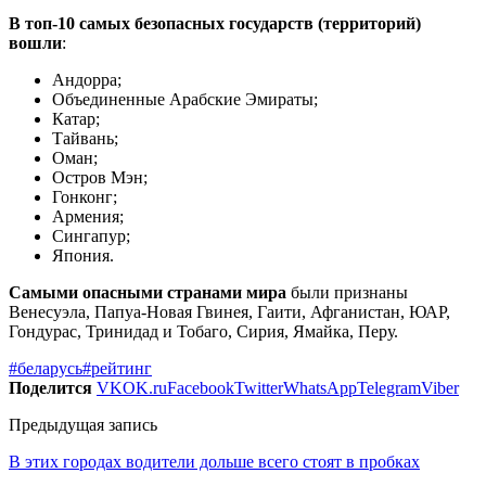
В топ-10 самых безопасных государств (территорий)
вошли
:
Андорра;
Объединенные Арабские Эмираты;
Катар;
Тайвань;
Оман;
Остров Мэн;
Гонконг;
Армения;
Сингапур;
Япония.
Самыми опасными странами мира
были признаны
Венесуэла, Папуа-Новая Гвинея, Гаити, Афганистан, ЮАР,
Гондурас, Тринидад и Тобаго, Сирия, Ямайка, Перу.
#беларусь
#рейтинг
Поделится
VK
OK.ru
Facebook
Twitter
WhatsApp
Telegram
Viber
Предыдущая запись
В этих городах водители дольше всего стоят в пробках