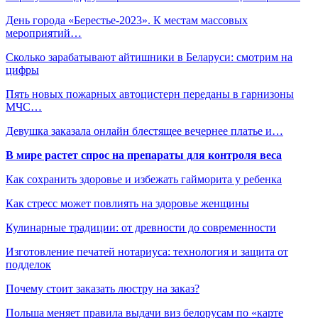
День города «Берестье-2023». К местам массовых
мероприятий…
Сколько зарабатывают айтишники в Беларуси: смотрим на
цифры
Пять новых пожарных автоцистерн переданы в гарнизоны
МЧС…
Девушка заказала онлайн блестящее вечернее платье и…
В мире растет спрос на препараты для контроля веса
Как сохранить здоровье и избежать гайморита у ребенка
Как стресс может повлиять на здоровье женщины
Кулинарные традиции: от древности до современности
Изготовление печатей нотариуса: технология и защита от
подделок
Почему стоит заказать люстру на заказ?
Польша меняет правила выдачи виз белорусам по «карте