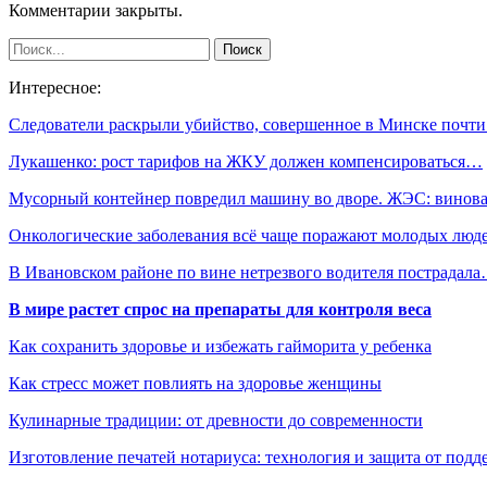
Комментарии закрыты.
Интересное:
Следователи раскрыли убийство, совершенное в Минске почт
Лукашенко: рост тарифов на ЖКУ должен компенсироваться…
Мусорный контейнер повредил машину во дворе. ЖЭС: винов
Онкологические заболевания всё чаще поражают молодых люд
В Ивановском районе по вине нетрезвого водителя пострадал
В мире растет спрос на препараты для контроля веса
Как сохранить здоровье и избежать гайморита у ребенка
Как стресс может повлиять на здоровье женщины
Кулинарные традиции: от древности до современности
Изготовление печатей нотариуса: технология и защита от подд