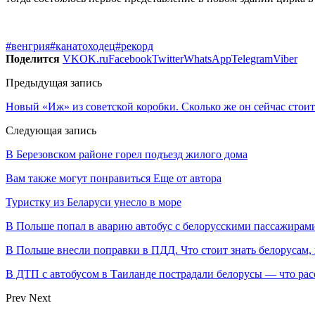
#венгрия
#канатоходец
#рекорд
Поделится
VK
OK.ru
Facebook
Twitter
WhatsApp
Telegram
Viber
Предыдущая запись
Новый «Иж» из советской коробки. Сколько же он сейчас стоит
Следующая запись
В Березовском районе горел подъезд жилого дома
Вам также могут понравиться
Еще от автора
Туристку из Беларуси унесло в море
В Польше попал в аварию автобус с белорусскими пассажирам
В Польше внесли поправки в ПДД. Что стоит знать белорусам,
В ДТП с автобусом в Таиланде пострадали белорусы — что рас
Prev
Next