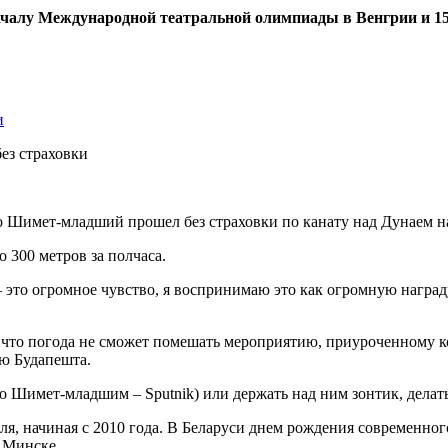
ачалу Международной театральной олимпиады в Венгрии и 1
и
о Шимет-младший прошел без страховки по канату над Дунаем н
о 300 метров за полчаса.
— это огромное чувство, я воспринимаю это как огромную награду
, что погода не сможет помешать мероприятию, приуроченному 
ю Будапешта.
о Шимет-младшим – Sputnik) или держать над ним зонтик, делать 
еля, начиная с 2010 года. В Беларуси днем рождения современног
в Минске.