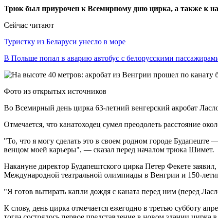
Трюк был приурочен к Всемирному дню цирка, а также к н
Сейчас читают
Туристку из Беларуси унесло в море
В Польше попал в аварию автобус с белорусскими пассажирам
Фото из открытых источников
Во Всемирный день цирка 63-летний венгерский акробат Ласл
Отмечается, что канатоходец сумел преодолеть расстояние окол
"То, что я могу сделать это в своем родном городе Будапеште 
венцом моей карьеры", — сказал перед началом трюка Шимет.
Накануне директор Будапештского цирка Петер Фекете заявил
Международной театральной олимпиады в Венгрии и 150-лети
"Я готов вытирать капли дождя с каната перед ним (перед Ласл
К слову, день цирка отмечается ежегодно в третью субботу апр
тогда состоялось первое представление в новом здании цирка 