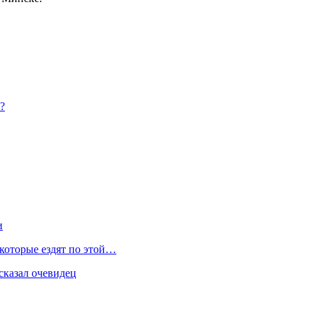
?
и
 которые ездят по этой…
сказал очевидец