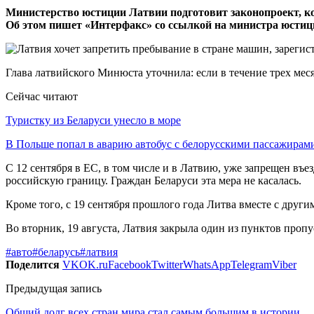
Министерство юстиции Латвии подготовит законопроект, ко
Об этом пишет «Интерфакс» со ссылкой на министра юстиц
Глава латвийского Минюста уточнила: если в течение трех мес
Сейчас читают
Туристку из Беларуси унесло в море
В Польше попал в аварию автобус с белорусскими пассажирам
С 12 сентября в ЕС, в том числе и в Латвию, уже запрещен въе
российскую границу. Граждан Беларуси эта мера не касалась.
Кроме того, с 19 сентября прошлого года Литва вместе с друг
Во вторник, 19 августа, Латвия закрыла один из пунктов пропу
#авто
#беларусь
#латвия
Поделится
VK
OK.ru
Facebook
Twitter
WhatsApp
Telegram
Viber
Предыдущая запись
Общий долг всех стран мира стал самым большим в истории