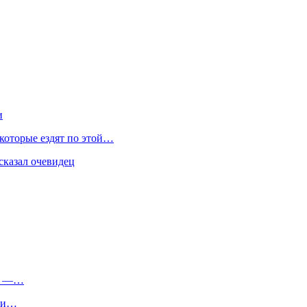
и
 которые ездят по этой…
сказал очевидец
ля —…
а и…