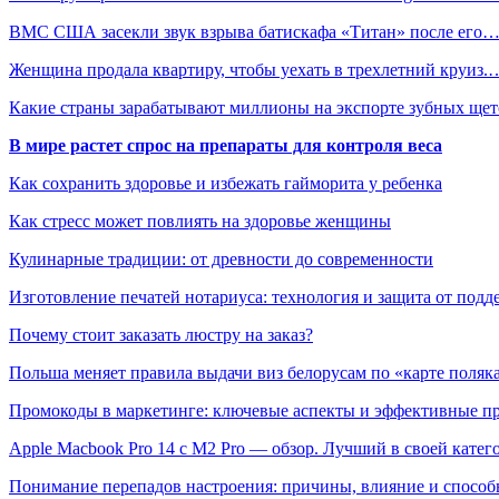
ВМС США засекли звук взрыва батискафа «Титан» после его
Женщина продала квартиру, чтобы уехать в трехлетний круиз.
Какие страны зарабатывают миллионы на экспорте зубных щет
В мире растет спрос на препараты для контроля веса
Как сохранить здоровье и избежать гайморита у ребенка
Как стресс может повлиять на здоровье женщины
Кулинарные традиции: от древности до современности
Изготовление печатей нотариуса: технология и защита от подд
Почему стоит заказать люстру на заказ?
Польша меняет правила выдачи виз белорусам по «карте поляк
Промокоды в маркетинге: ключевые аспекты и эффективные п
Apple Macbook Pro 14 с M2 Pro — обзор. Лучший в своей катег
Понимание перепадов настроения: причины, влияние и способ