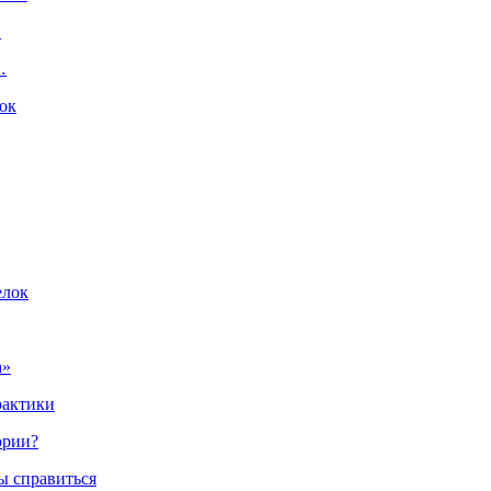
…
…
ок
елок
а»
рактики
ории?
ы справиться