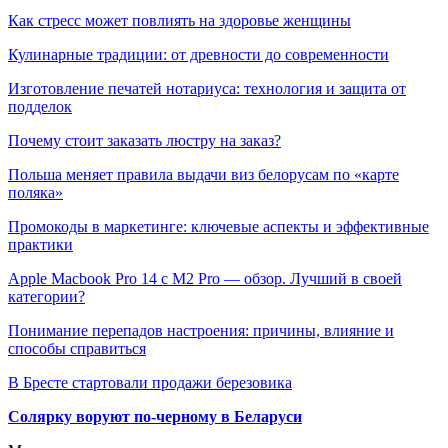
Как стресс может повлиять на здоровье женщины
Кулинарные традиции: от древности до современности
Изготовление печатей нотариуса: технология и защита от
подделок
Почему стоит заказать люстру на заказ?
Польша меняет правила выдачи виз белорусам по «карте
поляка»
Промокоды в маркетинге: ключевые аспекты и эффективные
практики
Apple Macbook Pro 14 с M2 Pro — обзор. Лучший в своей
категории?
Понимание перепадов настроения: причины, влияние и
способы справиться
В Бресте стартовали продажи березовика
Солярку воруют по-черному в Беларуси