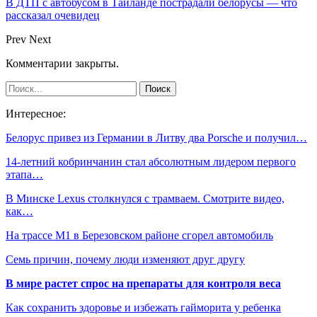
В ДТП с автобусом в Таиланде пострадали белорусы — что
рассказал очевидец
Prev
Next
Комментарии закрыты.
Интересное:
Белорус привез из Германии в Литву два Porsche и получил…
14-летний кобринчанин стал абсолютным лидером первого
этапа…
В Минске Lexus столкнулся с трамваем. Смотрите видео,
как…
На трассе М1 в Березовском районе сгорел автомобиль
Семь причин, почему люди изменяют друг другу
В мире растет спрос на препараты для контроля веса
Как сохранить здоровье и избежать гайморита у ребенка