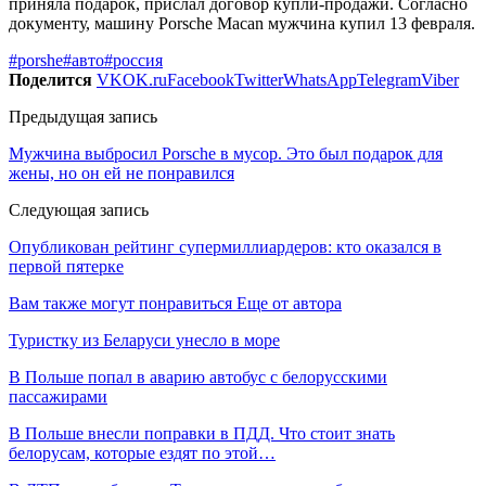
приняла подарок, прислал договор купли-продажи. Согласно
документу, машину Porsche Macan мужчина купил 13 февраля.
#porshe
#авто
#россия
Поделится
VK
OK.ru
Facebook
Twitter
WhatsApp
Telegram
Viber
Предыдущая запись
Мужчина выбросил Porsche в мусор. Это был подарок для
жены, но он ей не понравился
Следующая запись
Опубликован рейтинг супермиллиардеров: кто оказался в
первой пятерке
Вам также могут понравиться
Еще от автора
Туристку из Беларуси унесло в море
В Польше попал в аварию автобус с белорусскими
пассажирами
В Польше внесли поправки в ПДД. Что стоит знать
белорусам, которые ездят по этой…