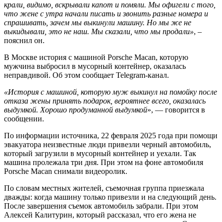
крали, видимо, вскрывали капот и помяли. Мы офигели с того,
что жене с утра начали писать и звонить разные номера и
спрашивать, зачем мы выкинули машину. Но мы же не
выкидывали, это не наш. Мы сказали, что мы продали»
, –
пояснил он.
В Москве история с машиной Porsche Macan, которую
мужчина выбросил в мусорный контейнер, оказалась
неправдивой. Об этом сообщает Telegram-канал.
«История с машиной, которую муж выкинул на помойку после
отказа жены принять подарок, вероятнее всего, оказалась
выдумкой. Хорошо продуманной выдумкой
», — говорится в
сообщении.
По информации источника, 22 февраля 2025 года при помощи
эвакуатора неизвестные люди привезли черный автомобиль,
который загрузили в мусорный контейнер и уехали. Так
машина пролежала три дня. При этом на фоне автомобиля
Porsche Macan снимали видеоролик.
По словам местных жителей, съемочная группа приезжала
дважды: когда машину только привезли и на следующий день.
После завершения съемок автомобиль забрали. При этом
Алексей Калитурин, который рассказал, что его жена не