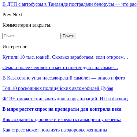
В ДТП с автобусом в Таиланде пострадали белорусы — что рас
Prev
Next
Комментарии закрыты.
Интересное:
Купили 10 тыс. юаней. Сколько заработаем, если откроем…
Семь и более человек на место претендуют на самые…
В Казахстане упал пассажирский самолет — видео и фото
Топ-10 роскошных полицейских автомобилей Дубая
ФСЗН сможет списывать долги организаций, ИП и физлиц
В мире растет спрос на препараты для контроля веса
Как сохранить здоровье и избежать гайморита у ребенка
Как стресс может повлиять на здоровье женщины