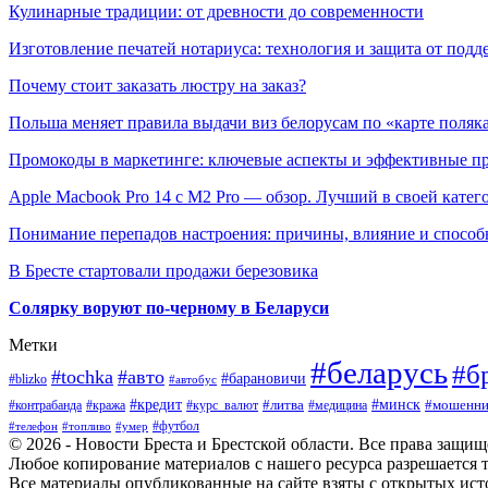
Кулинарные традиции: от древности до современности
Изготовление печатей нотариуса: технология и защита от подд
Почему стоит заказать люстру на заказ?
Польша меняет правила выдачи виз белорусам по «карте поляк
Промокоды в маркетинге: ключевые аспекты и эффективные п
Apple Macbook Pro 14 с M2 Pro — обзор. Лучший в своей катег
Понимание перепадов настроения: причины, влияние и способ
В Бресте стартовали продажи березовика
Солярку воруют по-черному в Беларуси
Метки
#беларусь
#б
#tochka
#авто
#барановичи
#blizko
#автобус
#минск
#кредит
#контрабанда
#кража
#курс_валют
#литва
#мошенни
#медицина
#футбол
#телефон
#топливо
#умер
© 2026 - Новости Бреста и Брестской области. Все права защи
Любое копирование материалов с нашего ресурса разрешается т
Все материалы опубликованные на сайте взяты с открытых исто