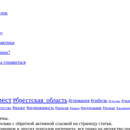
елок
а»
рактики
ории?
ы справиться
рест
#брестская_область
#гибель
#германия
#да
#гродно
#налог
#недвижимость
чество
#пенсия
#пожар
#пинск
#подорожание
#полиция
щены.
олько с обратной активной ссылкой на страницу статьи.
чников и других порталов интернета, все права на авторство п