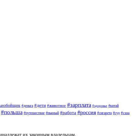
#зарплата
#дети
льнобойщик
#животное
#деньга
#китай
#здоровье
#польша
#россия
#работа
#сша
#путешествие
#пьяный
#сигарета
#суд
ринадлежат их законным владельцам.