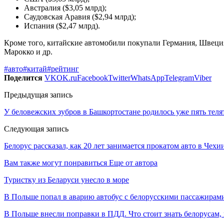
Австралия ($3,05 млрд);
Саудовская Аравия ($2,94 млрд);
Испания ($2,47 млрд).
Кроме того, китайские автомобили покупали Германия, Швеция,
Марокко и др.
#авто
#китай
#рейтинг
Поделится
VK
OK.ru
Facebook
Twitter
WhatsApp
Telegram
Viber
Предыдущая запись
У беловежских зубров в Башкортостане родилось уже пять теля
Следующая запись
Белорус рассказал, как 20 лет занимается прокатом авто в Чехи
Вам также могут понравиться
Еще от автора
Туристку из Беларуси унесло в море
В Польше попал в аварию автобус с белорусскими пассажирам
В Польше внесли поправки в ПДД. Что стоит знать белорусам,