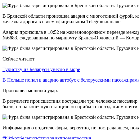
В Брянской области произошла авария с многотонной фурой, к
железная дорога в своем официальном Telegram-канале.
Авария произошла в 10:52 на железнодорожном переезде между 
№6683, следовавшим по маршруту Брянск-Орловский — Комарич
Сейчас читают
Туристку из Беларуси унесло в море
В Польше попал в аварию автобус с белорусскими пассажирам
Произошел мощный удар.
В результате происшествия пострадали три человека: пассажир
было, но на конечную станцию он прибыл с опозданием почти н
Информация о водителе фуры, вероятно, не пострадавшем, пока 
#blizko
#беларусь
#грузовик
#поезд
#россия