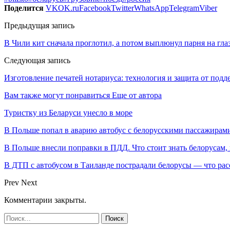
Поделится
VK
OK.ru
Facebook
Twitter
WhatsApp
Telegram
Viber
Предыдущая запись
В Чили кит сначала проглотил, а потом выплюнул парня на глаз
Следующая запись
Изготовление печатей нотариуса: технология и защита от подд
Вам также могут понравиться
Еще от автора
Туристку из Беларуси унесло в море
В Польше попал в аварию автобус с белорусскими пассажирам
В Польше внесли поправки в ПДД. Что стоит знать белорусам,
В ДТП с автобусом в Таиланде пострадали белорусы — что рас
Prev
Next
Комментарии закрыты.