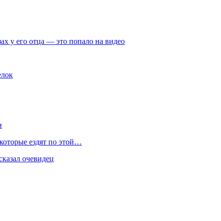
ах у его отца — это попало на видео
елок
и
 которые ездят по этой…
сказал очевидец