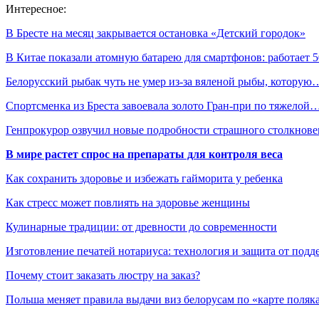
Интересное:
В Бресте на месяц закрывается остановка «Детский городок»
В Китае показали атомную батарею для смартфонов: работает
Белорусский рыбак чуть не умер из-за вяленой рыбы, которую
Спортсменка из Бреста завоевала золото Гран-при по тяжелой
Генпрокурор озвучил новые подробности страшного столкнов
В мире растет спрос на препараты для контроля веса
Как сохранить здоровье и избежать гайморита у ребенка
Как стресс может повлиять на здоровье женщины
Кулинарные традиции: от древности до современности
Изготовление печатей нотариуса: технология и защита от подд
Почему стоит заказать люстру на заказ?
Польша меняет правила выдачи виз белорусам по «карте поляк