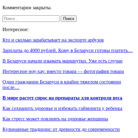
Комментарии закрыты.
Интересное:
Кто и сколько зарабатывает на экспорте арбузов
Зарплаты до 4000 рублей. Кому в Беларуси готовы платить…
В Беларуси начали изымать маршрутки. Уже есть случаи
Интересное ноу-хау: вместо товара — фотография товара
Один гражданин Беларуси в крайне тяжелом состоянии
после…
В мире растет спрос на препараты для контроля веса
Как сохранить здоровье и избежать гайморита у ребенка
Как стресс может повлиять на здоровье женщины
Кулинарные традиции: от древности до современности