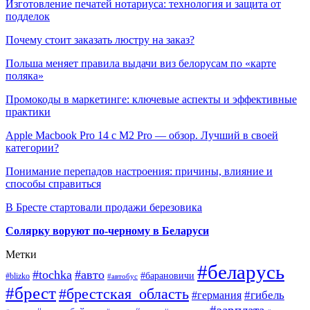
Изготовление печатей нотариуса: технология и защита от
подделок
Почему стоит заказать люстру на заказ?
Польша меняет правила выдачи виз белорусам по «карте
поляка»
Промокоды в маркетинге: ключевые аспекты и эффективные
практики
Apple Macbook Pro 14 с M2 Pro — обзор. Лучший в своей
категории?
Понимание перепадов настроения: причины, влияние и
способы справиться
В Бресте стартовали продажи березовика
Солярку воруют по-черному в Беларуси
Метки
#беларусь
#tochka
#авто
#барановичи
#blizko
#автобус
#брест
#брестская_область
#гибель
#германия