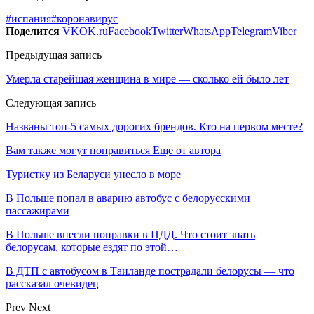
#испания
#коронавирус
Поделится
VK
OK.ru
Facebook
Twitter
WhatsApp
Telegram
Viber
Предыдущая запись
Умерла старейшая женщина в мире — сколько ей было лет
Следующая запись
Названы топ-5 самых дорогих брендов. Кто на первом месте?
Вам также могут понравиться
Еще от автора
Туристку из Беларуси унесло в море
В Польше попал в аварию автобус с белорусскими
пассажирами
В Польше внесли поправки в ПДД. Что стоит знать
белорусам, которые ездят по этой…
В ДТП с автобусом в Таиланде пострадали белорусы — что
рассказал очевидец
Prev
Next