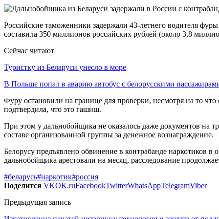
Российские таможенники задержали 43-летнего водителя фуры 
составила 350 миллионов российских рублей (около 3,8 милли
Сейчас читают
Туристку из Беларуси унесло в море
В Польше попал в аварию автобус с белорусскими пассажирам
Фуру остановили на границе для проверки, несмотря на то что 
подтвердила, что это гашиш.
При этом у дальнобойщика не оказалось даже документов на тр
составе организованной группы за денежное вознаграждение.
Белорусу предъявлено обвинение в контрабанде наркотиков в 
дальнобойщика арестовали на месяц, расследование продолжае
#беларусь
#наркотик
#россия
Поделится
VK
OK.ru
Facebook
Twitter
WhatsApp
Telegram
Viber
Предыдущая запись
Изготовление печатей нотариуса: технология и защита от подд