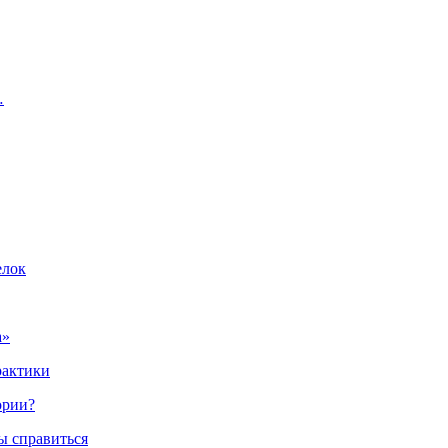
…
елок
а»
рактики
ории?
ы справиться