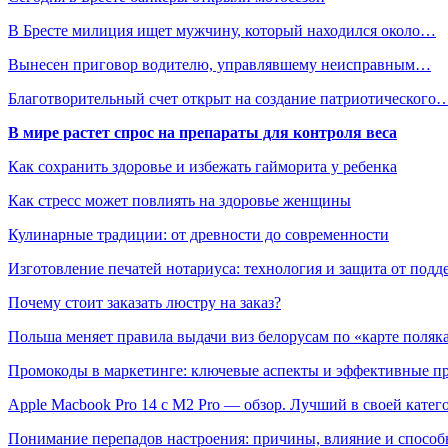
В Бресте милиция ищет мужчину, который находился около…
Вынесен приговор водителю, управлявшему неисправным…
Благотворительный счет открыт на создание патриотического
В мире растет спрос на препараты для контроля веса
Как сохранить здоровье и избежать гайморита у ребенка
Как стресс может повлиять на здоровье женщины
Кулинарные традиции: от древности до современности
Изготовление печатей нотариуса: технология и защита от подд
Почему стоит заказать люстру на заказ?
Польша меняет правила выдачи виз белорусам по «карте поляк
Промокоды в маркетинге: ключевые аспекты и эффективные п
Apple Macbook Pro 14 с M2 Pro — обзор. Лучший в своей катег
Понимание перепадов настроения: причины, влияние и способ