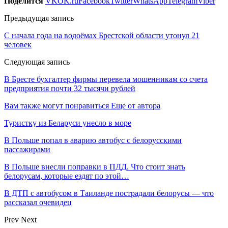
Поделится
VK
OK.ru
Facebook
Twitter
WhatsApp
Telegram
Viber
Предыдущая запись
С начала года на водоёмах Брестской области утонул 21
человек
Следующая запись
В Бресте бухгалтер фирмы перевела мошенникам со счета
предприятия почти 32 тысячи рублей
Вам также могут понравиться
Еще от автора
Туристку из Беларуси унесло в море
В Польше попал в аварию автобус с белорусскими
пассажирами
В Польше внесли поправки в ПДД. Что стоит знать
белорусам, которые ездят по этой…
В ДТП с автобусом в Таиланде пострадали белорусы — что
рассказал очевидец
Prev
Next