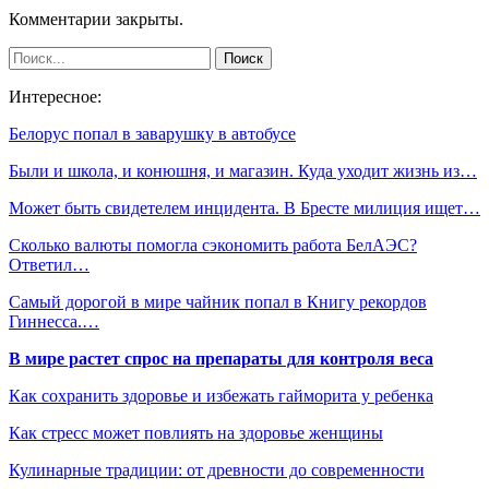
Комментарии закрыты.
Интересное:
Белорус попал в заварушку в автобусе
Были и школа, и конюшня, и магазин. Куда уходит жизнь из…
Может быть свидетелем инцидента. В Бресте милиция ищет…
Сколько валюты помогла сэкономить работа БелАЭС?
Ответил…
Самый дорогой в мире чайник попал в Книгу рекордов
Гиннесса.…
В мире растет спрос на препараты для контроля веса
Как сохранить здоровье и избежать гайморита у ребенка
Как стресс может повлиять на здоровье женщины
Кулинарные традиции: от древности до современности