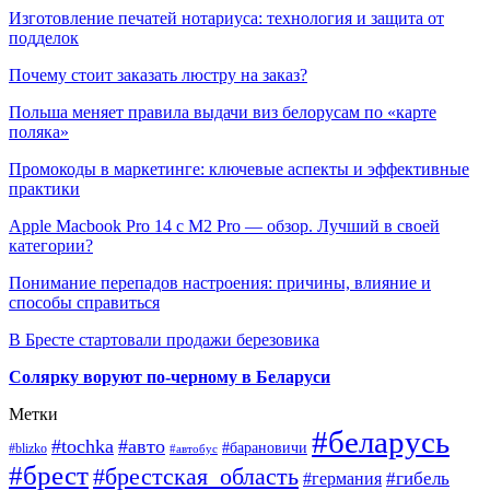
Изготовление печатей нотариуса: технология и защита от
подделок
Почему стоит заказать люстру на заказ?
Польша меняет правила выдачи виз белорусам по «карте
поляка»
Промокоды в маркетинге: ключевые аспекты и эффективные
практики
Apple Macbook Pro 14 с M2 Pro — обзор. Лучший в своей
категории?
Понимание перепадов настроения: причины, влияние и
способы справиться
В Бресте стартовали продажи березовика
Солярку воруют по-черному в Беларуси
Метки
#беларусь
#tochka
#авто
#барановичи
#blizko
#автобус
#брест
#брестская_область
#гибель
#германия