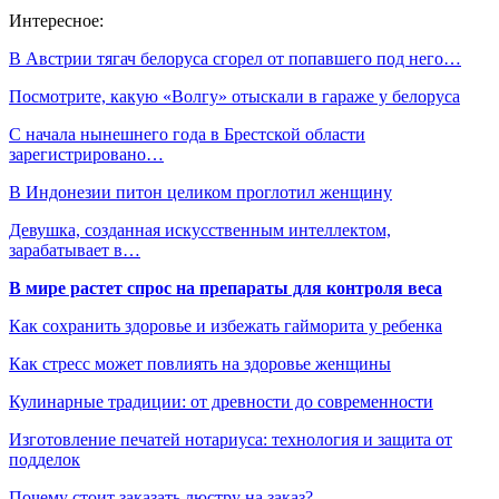
Интересное:
В Австрии тягач белоруса сгорел от попавшего под него…
Посмотрите, какую «Волгу» отыскали в гараже у белоруса
С начала нынешнего года в Брестской области
зарегистрировано…
В Индонезии питон целиком проглотил женщину
Девушка, созданная искусственным интеллектом,
зарабатывает в…
В мире растет спрос на препараты для контроля веса
Как сохранить здоровье и избежать гайморита у ребенка
Как стресс может повлиять на здоровье женщины
Кулинарные традиции: от древности до современности
Изготовление печатей нотариуса: технология и защита от
подделок
Почему стоит заказать люстру на заказ?