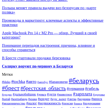
Польша меняет правила выдачи виз белорусам по «карте
поляка»
Промокоды в маркетинге: ключевые аспекты и эффективные
практики
Apple Macbook Pro 14 с M2 Pro — обзор. Лучший в своей
категории?
Понимание перепадов настроения: причины, влияние и
способы справиться
В Бресте стартовали продажи березовика
Солярку воруют по-черному в Беларуси
Метки
#беларусь
#tochka
#авто
#барановичи
#blizko
#автобус
#брест
#брестская_область
#гибель
#германия
#зарплата
#дети
#дальнобойщик
#животное
#деньга
#гродно
#здоровье
#минск
#кредит
#китай
#контрабанда
#кража
#курс_валют
#литва
#медицина
#налог
#недвижимость
#мошенничество
#пенсия
#пинск
#подорожание
#польша
#россия