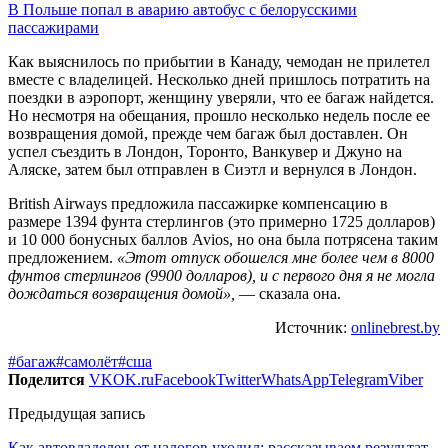
В Польше попал в аварию автобус с белорусскими
пассажирами
Как выяснилось по прибытии в Канаду, чемодан не прилетел
вместе с владелицей. Несколько дней пришлось потратить на
поездки в аэропорт, женщину уверяли, что ее багаж найдется.
Но несмотря на обещания, прошло несколько недель после ее
возвращения домой, прежде чем багаж был доставлен. Он
успел съездить в Лондон, Торонто, Ванкувер и Джуно на
Аляске, затем был отправлен в Сиэтл и вернулся в Лондон.
British Airways предложила пассажирке компенсацию в
размере 1394 фунта стерлингов (это примерно 1725 долларов)
и 10 000 бонусных баллов Avios, но она была потрясена таким
предложением.
«Этот отпуск обошелся мне более чем в 8000
фунтов стерлингов (9900 долларов), и с первого дня я не могла
дождаться возвращения домой»,
— сказала она.
Источник:
onlinebrest.by
#багаж
#самолёт
#сша
Поделится
VK
OK.ru
Facebook
Twitter
WhatsApp
Telegram
Viber
Предыдущая запись
Как автовладелец от налогов уходил: рассказываем результат