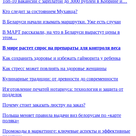
Топ-10 вакансий с зарплатой до 3000 рублей в Кобрине и…
Кто следит за состоянием Мухавца?
В Беларуси начали изымать маршрутки. Уже есть случаи
В МАРТ рассказали, на что в Беларуси вырастут цены в
этом…
В мире растет спрос на препараты для контроля веса
Как сохранить здоровье и избежать гайморита у ребенка
Как стресс может повлиять на здоровье женщины
Кулинарные традиции: от древности до современности
Изготовление печатей нотариуса: технология и защита от
подделок
Почему стоит заказать люстру на заказ?
Польша меняет правила выдачи виз белорусам по «карте
поляка»
Промокоды в маркетинге: ключевые аспекты и эффективные