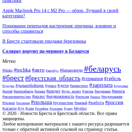
практики
Apple Macbook Pro 14 с M2 Pro — обзор. Лучший в своей
категории?
Понимание перепадов настроения: причины, влияние и
способы справиться
В Бресте стартовали продажи березовика
Солярку воруют по-черному в Беларуси
Метки
#беларусь
#tochka
#авто
#барановичи
#blizko
#автобус
#брест
#брестская_область
#гибель
#германия
#зарплата
#дети
#дальнобойщик
#животное
#деньга
#гродно
#здоровье
#минск
#кредит
#китай
#контрабанда
#кража
#курс_валют
#литва
#медицина
#налог
#недвижимость
#мошенничество
#пенсия
#пинск
#подорожание
#польша
#россия
#работа
#пожар
#путешествие
#пьяный
#полиция
#сша
#сигарета
#суд
#футбол
#телефон
#топливо
#умер
© 2026 - Новости Бреста и Брестской области. Все права
защищены.
Любое копирование материалов с нашего ресурса разрешается
только с обратной активной ссылкой на страницу статьи.