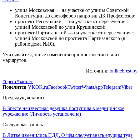
улица Московская — на участке от улицы Советской
Конституции до светофоров напротив ДК Профсоюзов;
проспект Республики — на участке от пересечения с
улицей Московской до улиц Крушинской;
проспект Партизанский — на участке от пересечения с
улицей Московской до проспекта Партизанского (в
районе дома №10).
Учитывайте данные изменения при построении своих
маршрутов.
Источник:
onlinebrest.by
#брест
#запрет
Поделится
VK
OK.ru
Facebook
Twitter
WhatsApp
Telegram
Viber
Предыдущая запись
В Бресте неизвестная девушка поступила в медицинское
учреждение (Личность установлена)
Следующая запись
В Литве изменились ПДД. О чём следует знать едущим туда