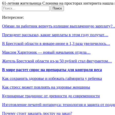
61-летняя жительница Слонима на просторах интернета нашла 
Интересное:
Обязан ли работник вернуть излишне выплаченную зарплату?
Президент рассказал, какие зарплаты в этом году получат…
В Брестской области в январе-июне в 1,3 раза увеличилось…
Максим Харитоник — новый начальник отдела…
Житель Брестской области из-за 50 рублей стал фигурантом…
В мире растет спрос на препараты для контроля веса
Как сохранить здоровье и избежать гайморита у ребенка
Как стресс может повлиять на здоровье женщины
Кулинарные традиции: от древности до современности
Изготовление печатей нотариуса: технология и защита от подд
Почему стоит заказать люстру на заказ?