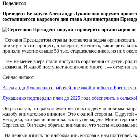
Поделится
Президент Беларуси Александр Лукашенко поручил провест
состоявшегося кадрового дня глава Администрации Презид
"Сегодня Президентом страны поставлена задача организовать
вникнуть в этот процесс, проверить, уточнить, какие результ
приняли участие свыше 53 тыс. старшеклассников, из них около
"Тем не менее вчера стали поступать обращения от детей, роди
экзамена. И жалоб поступает достаточно много", — отметил г
Сейчас читают
Александр Лукашенко с рабочей поездкой прибыл в Брестску
Лукашенко подтвердил план до 2025 года обеспечить в сельск
Он рассказал, что работа будет вестись по двум основным нап
жалобу внимательно вникнем. Это с одной стороны. С другой 
методика, которая использовалась и утверждена Министерство
Сергеенко. Он также обратил внимание, что тесты максимальн
"На первый взгляд, по информации, которая к нам поступает, 