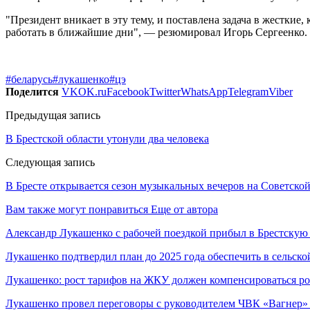
"Президент вникает в эту тему, и поставлена задача в жестки
работать в ближайшие дни", — резюмировал Игорь Сергеенко.
#беларусь
#лукашенко
#цэ
Поделится
VK
OK.ru
Facebook
Twitter
WhatsApp
Telegram
Viber
Предыдущая запись
В Брестской области утонули два человека
Следующая запись
В Бресте открывается сезон музыкальных вечеров на Советско
Вам также могут понравиться
Еще от автора
Александр Лукашенко с рабочей поездкой прибыл в Брестскую
Лукашенко подтвердил план до 2025 года обеспечить в сельс
Лукашенко: рост тарифов на ЖКУ должен компенсироваться ро
Лукашенко провел переговоры с руководителем ЧВК «Вагнер