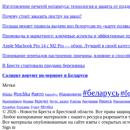
Изготовление печатей нотариуса: технология и защита от подд
Почему стоит заказать люстру на заказ?
Польша меняет правила выдачи виз белорусам по «карте поляк
Промокоды в маркетинге: ключевые аспекты и эффективные п
Apple Macbook Pro 14 с M2 Pro — обзор. Лучший в своей катег
Понимание перепадов настроения: причины, влияние и способ
В Бресте стартовали продажи березовика
Солярку воруют по-черному в Беларуси
Метки
#беларусь
#б
#tochka
#авто
#барановичи
#blizko
#автобус
#минск
#кредит
#контрабанда
#кража
#курс_валют
#литва
#мошенни
#медицина
#футбол
#телефон
#топливо
#умер
© 2026 - Новости Бреста и Брестской области. Все права защи
Любое копирование материалов с нашего ресурса разрешается т
Все материалы опубликованные на сайте взяты с открытых исто
Sign in