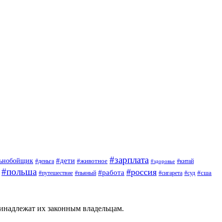
#зарплата
#дети
льнобойщик
#животное
#деньга
#китай
#здоровье
#польша
#россия
#работа
#сша
#путешествие
#пьяный
#сигарета
#суд
ринадлежат их законным владельцам.