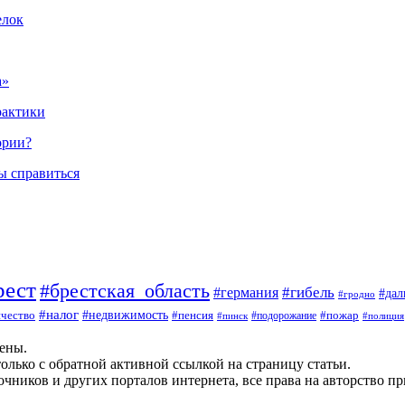
елок
а»
рактики
ории?
ы справиться
рест
#брестская_область
#гибель
#германия
#да
#гродно
#налог
#недвижимость
чество
#пенсия
#пожар
#пинск
#подорожание
#полиция
щены.
олько с обратной активной ссылкой на страницу статьи.
чников и других порталов интернета, все права на авторство п