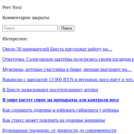
Prev
Next
Комментарии закрыты.
Интересное:
Около 50 нанимателей Бреста предложат работу на…
Ответочка. Солигорские шахтёры поделились своим взглядом
Мужчины, которые счастливы в браке, меньше выгорают на…
Вакансии с зарплатой 13 000 BYN в регионах: кого ищут и чт
В Бресте разыскивают посетительницу аптеки
В мире растет спрос на препараты для контроля веса
Как сохранить здоровье и избежать гайморита у ребенка
Как стресс может повлиять на здоровье женщины
Кулинарные традиции: от древности до современности