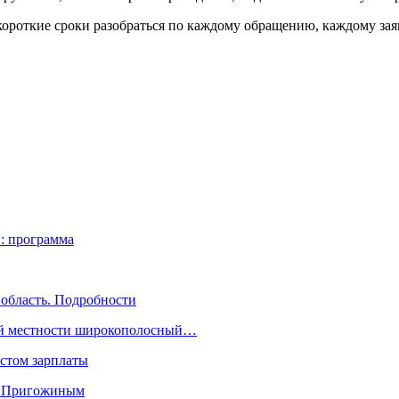
е, короткие сроки разобраться по каждому обращению, каждому з
й: программа
 область. Подробности
кой местности широкополосный…
стом зарплаты
» Пригожиным