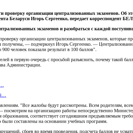
и проверку организации централизованных экзаменов. Об эт
ента Беларуси Игорь Сергеенко, передает корреспондент БЕ
 проверку организации централизованных экзаменов, которые пр
аты получены, — подчеркнул Игорь Сергеенко. — Централизованн
 900 человек показали результат в 100 баллов".
телей в первую очередь с просьбой разъяснить, почему такой ба
лава Администрации.
ю…
ой…
равлениям. "Все жалобы будут рассмотрены. Всем родителям, все
— посмотрим на организацию работы непосредственно Министерс
м образования, соответствует сегодняшним предъявляемым требо
о были составлены на основании учебных программ.
нарушений, сбоев во время проведения, подсчета баллов не усма