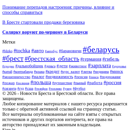
Понимание перепадов настроения: причины, влияние и
способы справиться
В Бресте стартовали продажи березовика
Солярку воруют по-черному в Беларуси
Метки
#беларусь
#tochka
#авто
#барановичи
#blizko
#автобус
#брест
#брестская_область
#гибель
#германия
#зарплата
#дети
#дальнобойщик
#животное
#деньга
#гродно
#здоровье
#минск
#кредит
#китай
#контрабанда
#кража
#курс_валют
#литва
#медицина
#налог
#недвижимость
#мошенничество
#пенсия
#пинск
#подорожание
#польша
#россия
#работа
#пожар
#путешествие
#пьяный
#полиция
#сша
#сигарета
#суд
#футбол
#телефон
#топливо
#умер
© 2026 - Новости Бреста и Брестской области. Все права
защищены.
Любое копирование материалов с нашего ресурса разрешается
только с обратной активной ссылкой на страницу статьи.
Все материалы опубликованные на сайте взяты с открытых
источников и других порталов интернета, все права на
авторство принадлежат их законным владельцам.
Sign in