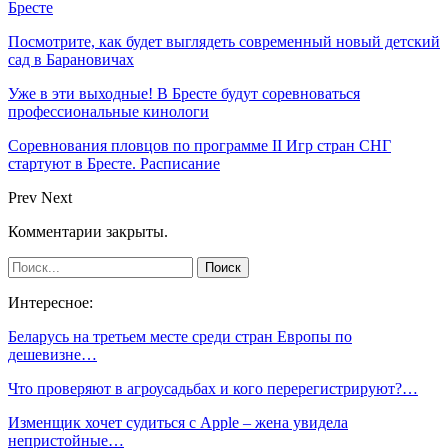
Бресте
Посмотрите, как будет выглядеть современный новый детский
сад в Барановичах
Уже в эти выходные! В Бресте будут соревноваться
профессиональные кинологи
Соревнования пловцов по программе II Игр стран СНГ
стартуют в Бресте. Расписание
Prev
Next
Комментарии закрыты.
Интересное:
Беларусь на третьем месте среди стран Европы по
дешевизне…
Что проверяют в агроусадьбах и кого перерегистрируют?…
Изменщик хочет судиться с Apple – жена увидела
непристойные…