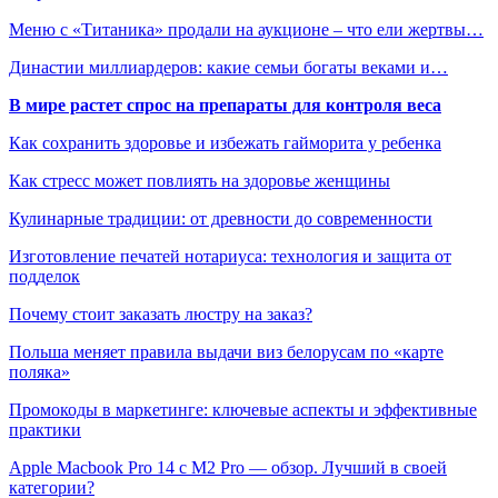
Меню с «Титаника» продали на аукционе – что ели жертвы…
Династии миллиардеров: какие семьи богаты веками и…
В мире растет спрос на препараты для контроля веса
Как сохранить здоровье и избежать гайморита у ребенка
Как стресс может повлиять на здоровье женщины
Кулинарные традиции: от древности до современности
Изготовление печатей нотариуса: технология и защита от
подделок
Почему стоит заказать люстру на заказ?
Польша меняет правила выдачи виз белорусам по «карте
поляка»
Промокоды в маркетинге: ключевые аспекты и эффективные
практики
Apple Macbook Pro 14 с M2 Pro — обзор. Лучший в своей
категории?