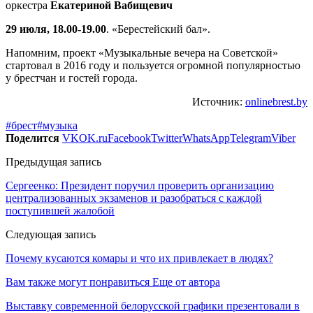
оркестра
Екатериной Вабищевич
29 июля, 18.00-19.00
. «Берестейский бал».
Напомним, проект «Музыкальные вечера на Советской»
стартовал в 2016 году и пользуется огромной популярностью
у брестчан и гостей города.
Источник:
onlinebrest.by
#брест
#музыка
Поделится
VK
OK.ru
Facebook
Twitter
WhatsApp
Telegram
Viber
Предыдущая запись
Сергеенко: Президент поручил проверить организацию
централизованных экзаменов и разобраться с каждой
поступившей жалобой
Следующая запись
Почему кусаются комары и что их привлекает в людях?
Вам также могут понравиться
Еще от автора
Выставку современной белорусской графики презентовали в