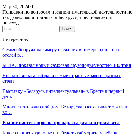
Мар 30, 2024
0
Поправки по вопросам предпринимательской деятельности не
так давно были приняты в Беларуси, предполагается
переход…
Интересное:
Семья обнаружила камеру слежения в номере одного из
отелей в…
БЕЛАЗ показал новый самосвал грузоподъемностью 180 тонн
Не выть волком: собрали самые странные законы разных
стран
Выставку «Беларусь интеллектуальная» в Бресте в первый
день…
Многие потеряли свой дом. Белоруска рассказывает о жизни
во…
В мире растет спрос на препараты для контроля веса
Как сохранить здоровье и избежать гайморита у ребенка