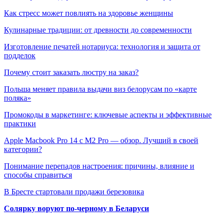
Как стресс может повлиять на здоровье женщины
Кулинарные традиции: от древности до современности
Изготовление печатей нотариуса: технология и защита от
подделок
Почему стоит заказать люстру на заказ?
Польша меняет правила выдачи виз белорусам по «карте
поляка»
Промокоды в маркетинге: ключевые аспекты и эффективные
практики
Apple Macbook Pro 14 с M2 Pro — обзор. Лучший в своей
категории?
Понимание перепадов настроения: причины, влияние и
способы справиться
В Бресте стартовали продажи березовика
Солярку воруют по-черному в Беларуси