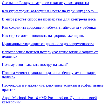
Сколько в Беларуси медиков и какие у них зарплаты
Как будут ходить автобусы в Бресте на Радуницу (22-25…
В мире растет спрос на препараты для контроля веса
Как сохранить здоровье и избежать гайморита у ребенка
Как стресс может повлиять на здоровье женщины
Кулинарные традиции: от древности до современности
Изготовление печатей нотариуса: технология и защита от
подделок
Почему стоит заказать люстру на заказ?
Польша меняет правила выдачи виз белорусам по «карте
поляка»
Промокоды в маркетинге: ключевые аспекты и эффективные
практики
Apple Macbook Pro 14 с M2 Pro — обзор. Лучший в своей
категории?