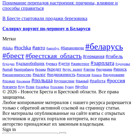
Понимание перепадов настроения: причины, влияние и
способы справиться
В Бресте стартовали продажи березовика
Солярку воруют по-черному в Беларуси
Метки
#беларусь
#tochka
#авто
#барановичи
#blizko
#автобус
#брест
#брестская_область
#гибель
#германия
#зарплата
#дети
#дальнобойщик
#животное
#деньга
#гродно
#здоровье
#минск
#кредит
#китай
#контрабанда
#кража
#курс_валют
#литва
#медицина
#налог
#недвижимость
#мошенничество
#пенсия
#пинск
#подорожание
#польша
#россия
#работа
#пожар
#путешествие
#пьяный
#полиция
#сша
#сигарета
#суд
#футбол
#телефон
#топливо
#умер
© 2026 - Новости Бреста и Брестской области. Все права
защищены.
Любое копирование материалов с нашего ресурса разрешается
только с обратной активной ссылкой на страницу статьи.
Все материалы опубликованные на сайте взяты с открытых
источников и других порталов интернета, все права на
авторство принадлежат их законным владельцам.
Sign in