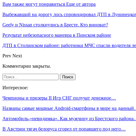
Вам также могут понравиться
Еще от автора
Выбежавший на дорогу лось спровоцировал ДТП в Лунинецко
Geely и Nissan столкнулись в Бресте. Кто виноват?
Результат небезопасного маневра в Пинском районе
ДТП в Столинском районе: работники МЧС спасли водителя ле
Prev
Next
Комментарии закрыты.
Интересное:
Чемпионы и призеры II Игр СНГ получат денежное…
Названы самые мощные Android-смартфоны в мире на данны
Автомобиль-«невидимка». Как мужчину из Брестского район
В Австрии тягач белоруса сгорел от попавшего под него…