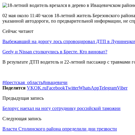
02 мая около 11:40 часов 18-летний житель Березовского райо
указанной автодороги, по предварительной информации, не спр
Сейчас читают
Выбежавший на дорогу лось спровоцировал ДТП в Лунинецк
Geely и Nissan столкнулись в Бресте. Кто виноват?
В результате ДТП водитель и 22-летний пассажир с травмами 
#брестская_область
#ивацевичи
Поделится
VK
OK.ru
Facebook
Twitter
WhatsApp
Telegram
Viber
Предыдущая запись
Белорус наехал на ногу сотруднику российской таможни
Следующая запись
Власти Столинского района определили дни трезвости