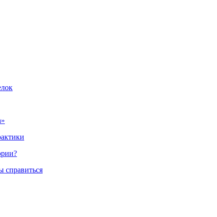
елок
а»
рактики
ории?
ы справиться