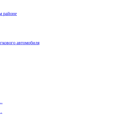
м районе
гкового автомобиля
й…
а…