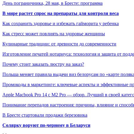
День пограничника, 28 мая, в Бресте: программа
В мире растет спрос на препараты для контроля веса
Как сохранить здоровье и избежать гайморита у ребенка
Как стресс может повлиять на здоровье женщины
Кулинарные традиции: от древности до современности
Изготовление печатей нотариуса: технология и защита от подд
Почему стоит заказать люстру на заказ?
Польша меняет правила выдачи виз белорусам по «карте поляк
Промокоды в маркетинге: ключевые аспекты и эффективные п
Apple Macbook Pro 14 с M2 Pro — обзор. Лучший в своей катег
Понимание перепадов настроения: причины, влияние и способ
В Бресте стартовали продажи березовика
Солярку воруют по-черному в Беларуси