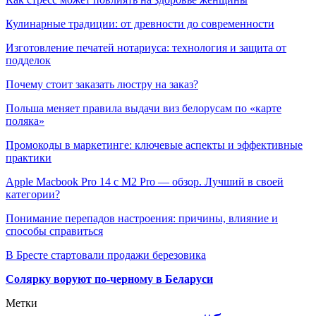
Кулинарные традиции: от древности до современности
Изготовление печатей нотариуса: технология и защита от
подделок
Почему стоит заказать люстру на заказ?
Польша меняет правила выдачи виз белорусам по «карте
поляка»
Промокоды в маркетинге: ключевые аспекты и эффективные
практики
Apple Macbook Pro 14 с M2 Pro — обзор. Лучший в своей
категории?
Понимание перепадов настроения: причины, влияние и
способы справиться
В Бресте стартовали продажи березовика
Солярку воруют по-черному в Беларуси
Метки