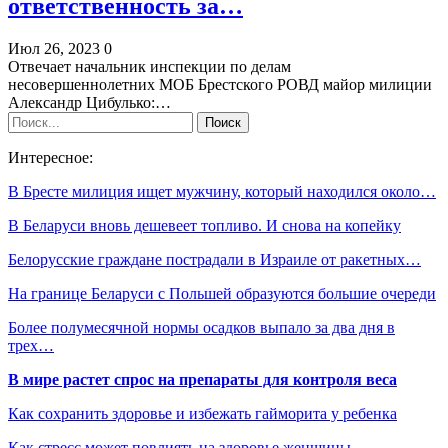
ответственность за…
Июл 26, 2023
0
Отвечает начальник инспекции по делам
несовершеннолетних МОБ Брестского РОВД майор милиции
Александр Цибулько:…
Интересное:
В Бресте милиция ищет мужчину, который находился около…
В Беларуси вновь дешевеет топливо. И снова на копейку
Белорусские граждане пострадали в Израиле от ракетных…
На границе Беларуси с Польшей образуются большие очереди
Более полумесячной нормы осадков выпало за два дня в
трех…
В мире растет спрос на препараты для контроля веса
Как сохранить здоровье и избежать гайморита у ребенка
Как стресс может повлиять на здоровье женщины