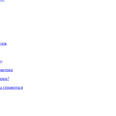
елок
а»
рактики
ории?
ы справиться