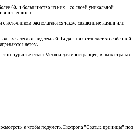
более 60, и большинство из них – со своей уникальной
таинственности.
м с источником располагаются также священные камни или
ольку залегают под землей. Вода в них отличается особенной
агреваются летом.
ы стать туристической Меккой для иностранцев, в чьих странах
 посмотреть, а чтобы подумать. Экотропа "Святые криницы" под