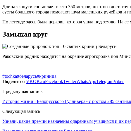
Длина экопути составляет всего 350 метров, но этого достаточн
суеты большого города помогают шум маленьких ручейков и п
По легенде здесь была церковь, которая ушла под землю. На ее
Замыкая круг
Раковский родник находится на окраине агрогородка под Минс
#tochka
#беларусь
#криница
Поделится
VK
OK.ru
Facebook
Twitter
WhatsApp
Telegram
Viber
Предыдущая запись
История жизни «Белорусского Гулливера» с ростом 285 сантим
Следующая запись
Узнали, какие премии назначены одаренным учащимся и их пе