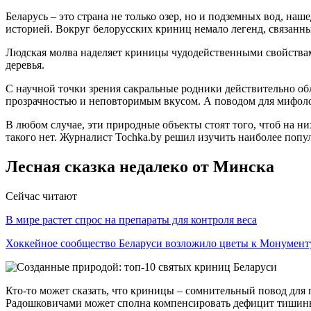
Беларусь – это страна не только озер, но и подземных вод, на
историей. Вокруг белорусских криниц немало легенд, связанн
Людская молва наделяет криницы чудодейственными свойствам
деревья.
С научной точки зрения сакральные родники действительно обл
прозрачностью и неповторимым вкусом. А поводом для мифологи
В любом случае, эти природные объекты стоят того, чтоб на ни
такого нет. Журналист Tochka.by решил изучить наиболее поп
Лесная сказка недалеко от Минска
Сейчас читают
В мире растет спрос на препараты для контроля веса
Хоккейное сообщество Беларуси возложило цветы к Монумен
Кто-то может сказать, что криницы – сомнительный повод для 
Радошковичами может сполна компенсировать дефицит тишины