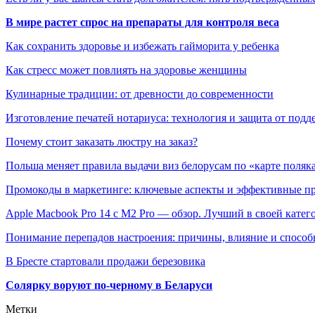
В мире растет спрос на препараты для контроля веса
Как сохранить здоровье и избежать гайморита у ребенка
Как стресс может повлиять на здоровье женщины
Кулинарные традиции: от древности до современности
Изготовление печатей нотариуса: технология и защита от подд
Почему стоит заказать люстру на заказ?
Польша меняет правила выдачи виз белорусам по «карте поляк
Промокоды в маркетинге: ключевые аспекты и эффективные п
Apple Macbook Pro 14 с M2 Pro — обзор. Лучший в своей катег
Понимание перепадов настроения: причины, влияние и способ
В Бресте стартовали продажи березовика
Солярку воруют по-черному в Беларуси
Метки