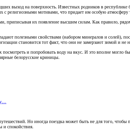
шедших выход на поверхность. Известных родников в республике 
ых с религиозными мотивами, что придает им особую атмосферу 
и, приписывая их появление высшим силам. Как правило, рядо
адают полезными свойствами (набором минералов и солей), поск
зации становится тот факт, что они не замерзают зимой и не н
х посмотреть и попробовать воду на вкус. И это вполне могло б
улярные белорусские криницы.
ту…
путешествий. Но иногда поездка может быть не для того, чтобы
 и спокойствия.