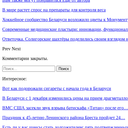
Вам также могут понравиться
Еще от автора
В мире растет спрос на препараты для контроля веса
Хоккейное сообщество Беларуси возложило цветы к Монумен
Современные медицинские пластыри: инновации, функциональ
Ответочка. Солигорские шахтёры поделились своим взглядом 
Prev
Next
Комментарии закрыты.
Интересное:
Вот как подорожали сигареты с начала года в Беларуси
В Беларуси с 1 декабря изменились цены на прием драгметал
ВМС США засекли звук взрыва батискафа «Титан» после его
Праздник к 45-летию Ленинского района Бреста пройдет 24…
Есть ли у вас шансы стать долгожителем: пять подтвержденн