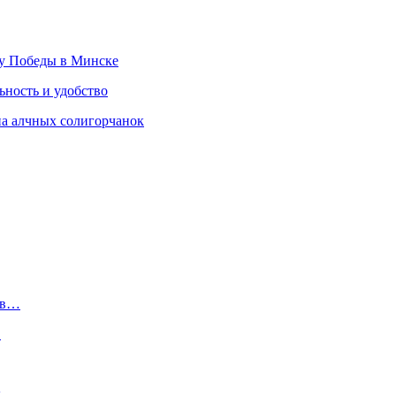
ту Победы в Минске
ность и удобство
на алчных солигорчанок
лов…
…
ых…