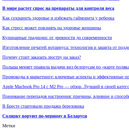
В мире растет спрос на препараты для контроля веса
Как сохранить здоровье и избежать гайморита у ребенка
Как стресс может повлиять на здоровье женщины
Кулинарные традиции: от древности до современности
Изготовление печатей нотариуса: технология и защита от подд
Почему стоит заказать люстру на заказ?
Польша меняет правила выдачи виз белорусам по «карте поляк
Промокоды в маркетинге: ключевые аспекты и эффективные п
Apple Macbook Pro 14 с M2 Pro — обзор. Лучший в своей катег
Понимание перепадов настроения: причины, влияние и способ
В Бресте стартовали продажи березовика
Солярку воруют по-черному в Беларуси
Метки