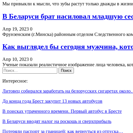
Мы привыкли к мысли, что зубы растут только дважды в жизн
В Беларуси брат насиловал младшую сес
Апр 19, 2023
0
Фрунзенским (г.Минска) районным отделом Следственного ком
Как выглядел бы сегодня мужчина, кот
Апр 10, 2023
0
Ученые показали реалистичное изображение лица человека, к
Интересное:
Литовец собирался заработать на белорусских сигаретах окол
До конца года Брест закупит 13 новых автобусов
В поисках утраченного времени. Первый автобус в Бресте
В Беларуси вводят налог на роскошь и сверхприбыль
Потеряли паспорт за границей: как вернуться из отпуска…