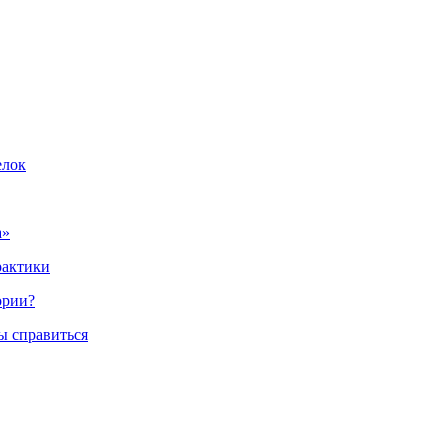
елок
а»
рактики
ории?
ы справиться