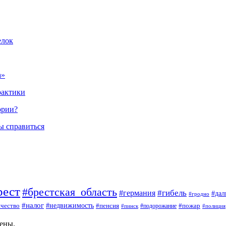
елок
а»
рактики
ории?
ы справиться
рест
#брестская_область
#гибель
#германия
#да
#гродно
#налог
#недвижимость
чество
#пенсия
#пожар
#пинск
#подорожание
#полиция
щены.