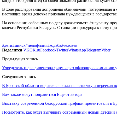
когда в это время отец со своей знакомой распивал на кухне сп
В ходе расследования допрошены обвиняемый, потерпевшая и 
настоящее время девочка признана нуждающейся в государстве
На основании собранных по делу доказательств фигуранту пре
кодекса Республики Беларусь. С санкции прокурора к нему при
#дети
#минск
#педофилия
#ходьба
#человек
Поделится
VK
OK.ru
Facebook
Twitter
WhatsApp
Telegram
Viber
Предыдущая запись
Учредитель и два директора фирм через офшорную компанию ук
Следующая запись
В Брестской области водитель выехал на встречку и переехал 
Вам также могут понравиться
Еще от автора
Выставку современной белорусской графики презентовали в Бр
Посмотрите, как будет выглядеть современный новый детский 