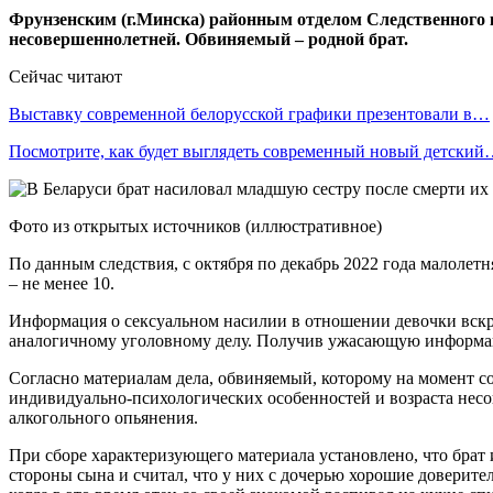
Фрунзенским (г.Минска) районным отделом Следственного 
несовершеннолетней. Обвиняемый – родной брат.
Сейчас читают
Выставку современной белорусской графики презентовали в…
Посмотрите, как будет выглядеть современный новый детски
Фото из открытых источников (иллюстративное)
По данным следствия, с октября по декабрь 2022 года малолет
– не менее 10.
Информация о сексуальном насилии в отношении девочки вскры
аналогичному уголовному делу. Получив ужасающую информац
Согласно материалам дела, обвиняемый, которому на момент с
индивидуально-психологических особенностей и возраста несов
алкогольного опьянения.
При сборе характеризующего материала установлено, что брат и
стороны сына и считал, что у них с дочерью хорошие доверите