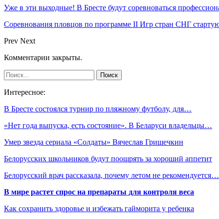
Уже в эти выходные! В Бресте будут соревноваться профессио
Соревнования пловцов по программе II Игр стран СНГ стартую
Prev
Next
Комментарии закрыты.
Интересное:
В Бресте состоялся турнир по пляжному футболу, для…
«Нет года выпуска, есть состояние». В Беларуси владельцы…
Умер звезда сериала «Солдаты» Вячеслав Гришечкин
Белорусских школьников будут поощрять за хороший аппетит
Белорусский врач рассказала, почему летом не рекомендуется…
В мире растет спрос на препараты для контроля веса
Как сохранить здоровье и избежать гайморита у ребенка