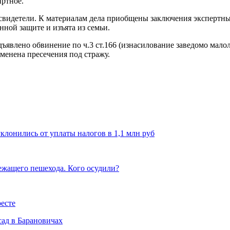
иртное.
свидетели. К материалам дела приобщены заключения экспертн
нной защите и изъята из семьи.
дъявлено обвинение по ч.3 ст.166 (изнасилование заведомо мал
менена пресечения под стражу.
лонились от уплаты налогов в 1,1 млн руб
лежащего пешехода. Кого осудили?
есте
сад в Барановичах