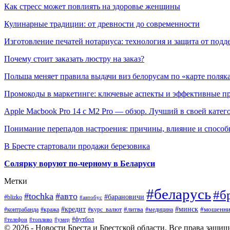
Как стресс может повлиять на здоровье женщины
Кулинарные традиции: от древности до современности
Изготовление печатей нотариуса: технология и защита от подд
Почему стоит заказать люстру на заказ?
Польша меняет правила выдачи виз белорусам по «карте поляк
Промокоды в маркетинге: ключевые аспекты и эффективные п
Apple Macbook Pro 14 с M2 Pro — обзор. Лучший в своей катег
Понимание перепадов настроения: причины, влияние и способ
В Бресте стартовали продажи березовика
Солярку воруют по-черному в Беларуси
Метки
#беларусь
#б
#tochka
#авто
#барановичи
#blizko
#автобус
#минск
#кредит
#контрабанда
#кража
#курс_валют
#литва
#мошенни
#медицина
#футбол
#телефон
#топливо
#умер
© 2026 - Новости Бреста и Брестской области. Все права защи