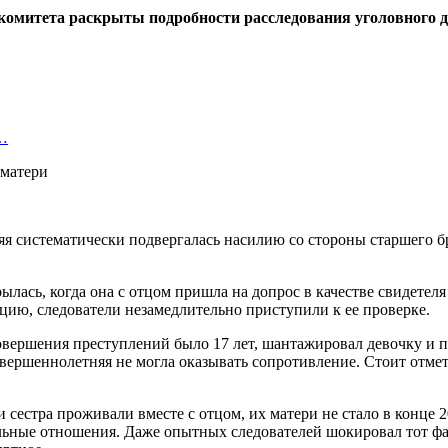
комитета раскрыты подробности расследования уголовного д
й…
няя систематически подвергалась насилию со стороны старшего 
лась, когда она с отцом пришла на допрос в качестве свидетел
ию, следователи незамедлительно приступили к ее проверке.
овершения преступлений было 17 лет, шантажировал девочку и 
ершеннолетняя не могла оказывать сопротивление. Стоит отмети
 сестра проживали вместе с отцом, их матери не стало в конце 
льные отношения. Даже опытных следователей шокировал тот факт