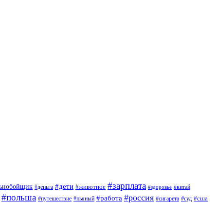
#зарплата
#дети
льнобойщик
#животное
#деньга
#китай
#здоровье
#польша
#россия
#работа
#сша
#путешествие
#пьяный
#сигарета
#суд