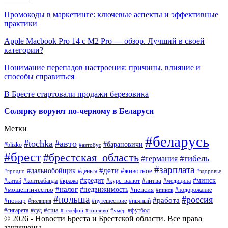
Промокоды в маркетинге: ключевые аспекты и эффективные
практики
Apple Macbook Pro 14 с M2 Pro — обзор. Лучший в своей
категории?
Понимание перепадов настроения: причины, влияние и
способы справиться
В Бресте стартовали продажи березовика
Солярку воруют по-черному в Беларуси
Метки
#беларусь
#tochka
#авто
#барановичи
#blizko
#автобус
#брест
#брестская_область
#гибель
#германия
#зарплата
#дети
#дальнобойщик
#животное
#деньга
#гродно
#здоровье
#минск
#кредит
#китай
#контрабанда
#кража
#курс_валют
#литва
#медицина
#налог
#недвижимость
#мошенничество
#пенсия
#пинск
#подорожание
#польша
#россия
#работа
#пожар
#путешествие
#пьяный
#полиция
#сша
#сигарета
#суд
#футбол
#телефон
#топливо
#умер
© 2026 - Новости Бреста и Брестской области. Все права
защищены.