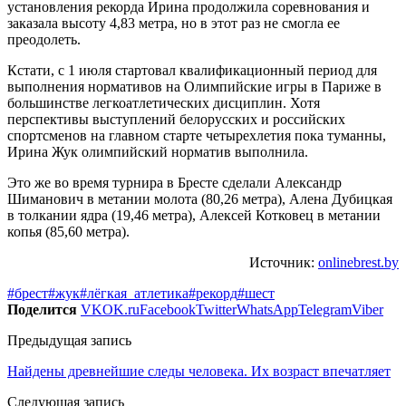
установления рекорда Ирина продолжила соревнования и
заказала высоту 4,83 метра, но в этот раз не смогла ее
преодолеть.
Кстати, с 1 июля стартовал квалификационный период для
выполнения нормативов на Олимпийские игры в Париже в
большинстве легкоатлетических дисциплин. Хотя
перспективы выступлений белорусских и российских
спортсменов на главном старте четырехлетия пока туманны,
Ирина Жук олимпийский норматив выполнила.
Это же во время турнира в Бресте сделали Александр
Шиманович в метании молота (80,26 метра), Алена Дубицкая
в толкании ядра (19,46 метра), Алексей Котковец в метании
копья (85,60 метра).
Источник:
onlinebrest.by
#брест
#жук
#лёгкая_атлетика
#рекорд
#шест
Поделится
VK
OK.ru
Facebook
Twitter
WhatsApp
Telegram
Viber
Предыдущая запись
Найдены древнейшие следы человека. Их возраст впечатляет
Следующая запись