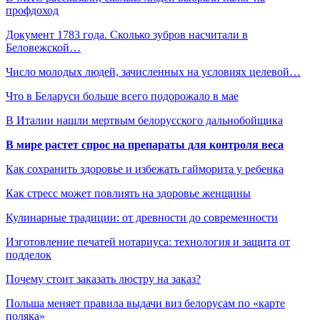
профдоход
Документ 1783 года. Сколько зубров насчитали в
Беловежской…
Число молодых людей, зачисленных на условиях целевой…
Что в Беларуси больше всего подорожало в мае
В Италии нашли мертвым белорусского дальнобойщика
В мире растет спрос на препараты для контроля веса
Как сохранить здоровье и избежать гайморита у ребенка
Как стресс может повлиять на здоровье женщины
Кулинарные традиции: от древности до современности
Изготовление печатей нотариуса: технология и защита от
подделок
Почему стоит заказать люстру на заказ?
Польша меняет правила выдачи виз белорусам по «карте
поляка»