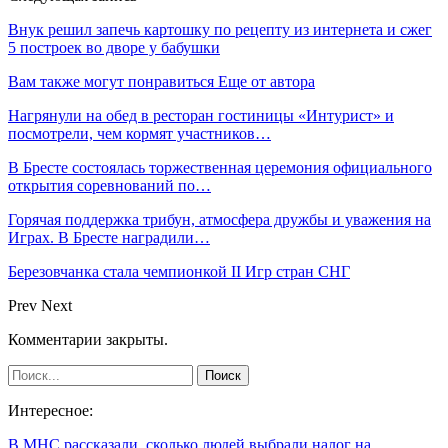
Внук решил запечь картошку по рецепту из интернета и сжег
5 построек во дворе у бабушки
Вам также могут понравиться
Еще от автора
Нагрянули на обед в ресторан гостиницы «Интурист» и
посмотрели, чем кормят участников…
В Бресте состоялась торжественная церемония официального
открытия соревнований по…
Горячая поддержка трибун, атмосфера дружбы и уважения на
Играх. В Бресте наградили…
Березовчанка стала чемпионкой II Игр стран СНГ
Prev
Next
Комментарии закрыты.
Интересное:
В МНС рассказали, сколько людей выбрали налог на