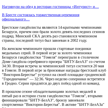
Нагрянули на обед в ресторан гостиницы «Интурист» и…
В Бресте состоялась торжественная церемония
официального…
Брестские гандболисты являются 14-кратными чемпионами
Беларуси, причем они брали золото девять последних сезонов
подряд. Минский СКА десять раз становился чемпионом
страны, последний титул был завоеван в 2002 году.
На женском чемпионате прошли стартовые поединки
медальных серий. В первой игре за золото чемпионки
Беларуси гандболистки "Гомеля" переиграли в столичном
Доме гандбола серебряного призера "БНТУ-БелАЗ" со счетом
34:30. Вторая встреча за чемпионский титул состоится 20 мая
в Гомеле. В первой игре за бронзовые награды брестский клуб
"Виктория-Берестье" уступил на своей площадке гродненской
"Городничанке" — 32:36. Через неделю соперники встретятся
в Гродно. Серии продлятся до двух побед одной из команд.
В прошлом сезоне обладательницами золотых медалей в
пятый раз в истории стали гандболистки "Гомеля", вторыми
финишировали "БНТУ-БелАЗ", бронзу завоевали
спортсменки "Виктории-Берестья". В активе "БНТУ-БелАЗа"