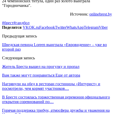
24 чемпионских титула, один раз золото выиграла
"Городничанка".
Источник:
onlinebrest.by
#брест
#гандбол
Поделится
VK
OK.ru
Facebook
Twitter
WhatsApp
Telegram
Viber
Предыдущая запись
Шведская певица Loreen выиграла «Евровидение» – уже во
второй раз
Следующая запись
Житель Бреста вышел на прогулку и пропал
Вам также могут понравиться
Еще от автора
Нагрянули на обед в ресторан гостиницы «Интурист» и
посмотрели, чем кормят участников…
В Бресте состоялась торжественная церемония официального
открытия соревнований по…
Горячая поддержка трибун, атмосфера дружбы и уважения на