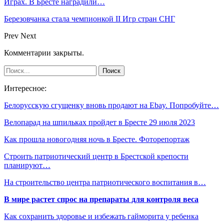
Играх. В Бресте наградили…
Березовчанка стала чемпионкой II Игр стран СНГ
Prev
Next
Комментарии закрыты.
Интересное:
Белорусскую сгущенку вновь продают на Ebay. Попробуйте…
Велопарад на шпильках пройдет в Бресте 29 июля 2023
Как прошла новогодняя ночь в Бресте. Фоторепортаж
Строить патриотический центр в Брестской крепости
планируют…
На строительство центра патриотического воспитания в…
В мире растет спрос на препараты для контроля веса
Как сохранить здоровье и избежать гайморита у ребенка