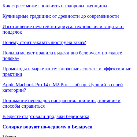
Как стресс может повлиять на здоровье женщины
Кулинарные традиции: от древности до современности
Изготовление печатей нотариуса: технология и защита от
подделок
Почему стоит заказать люстру на заказ?
Польша меняет правила выдачи виз белорусам по «карте
поляка»
Промокоды в маркетинге: ключевые аспекты и эффективные
практики
Apple Macbook Pro 14 с M2 Pro — обзор. Лучший в своей
категории?
Понимание перепадов настроения: причины, влияние и
способы справиться
В Бресте стартовали продажи березовика
Солярку воруют по-черному в Беларуси